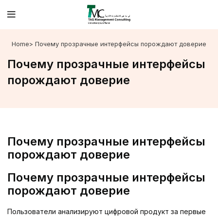
Home
> Почему прозрачные интерфейсы порождают доверие
Почему прозрачные интерфейсы
порождают доверие
Почему прозрачные интерфейсы
порождают доверие
Почему прозрачные интерфейсы
порождают доверие
Пользователи анализируют цифровой продукт за первые