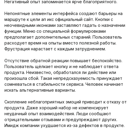
Негативный опыт запоминается ярче благоприятного.
Непонятные элементы интерфейса создают барьеры на
маршруте к цели ап икс официальный сайт. Кнопки с
неочевидными иконками заставляют гадать о назначении
функции. Меню со специальной формулировками
предполагает дополнительных стараний. Пользователь
расходует время на опыты вместо полезной работы.
Фрустрация нарастает с каждым затруднением.
Отсутствие обратной реакции повышает беспокойство.
Пользователь щёлкает кнопку и не наблюдает ответа
продукта. Неизвестно, обработался ли действие или
произошла сбой. Такая непредсказуемость принуждает
сомневаться в стабильности сервиса. Человек начинает
искать альтернативные варианты.
Скопление неблагоприятных эмоций приводит к отказу от
продукта. Даже хороший набор не компенсирует
неудачный опыт взаимодействия. Люди сообщают
отрицательными отзывами и предупреждают других.
Имидж компании ухудшается из-за дефектов в продукте.