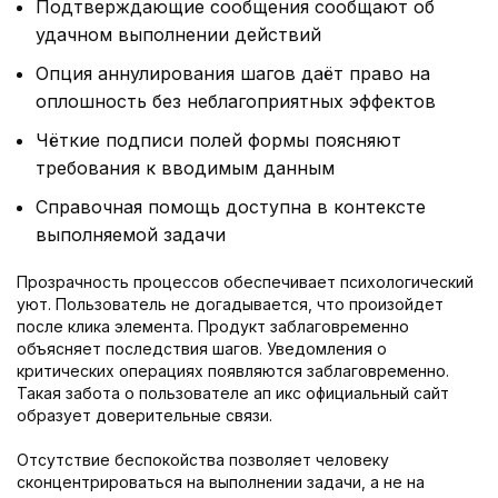
Подтверждающие сообщения сообщают об
удачном выполнении действий
Опция аннулирования шагов даёт право на
оплошность без неблагоприятных эффектов
Чёткие подписи полей формы поясняют
требования к вводимым данным
Справочная помощь доступна в контексте
выполняемой задачи
Прозрачность процессов обеспечивает психологический
уют. Пользователь не догадывается, что произойдет
после клика элемента. Продукт заблаговременно
объясняет последствия шагов. Уведомления о
критических операциях появляются заблаговременно.
Такая забота о пользователе ап икс официальный сайт
образует доверительные связи.
Отсутствие беспокойства позволяет человеку
сконцентрироваться на выполнении задачи, а не на