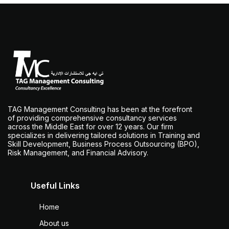
TAG Management Consulting has been at the forefront
of providing comprehensive consultancy services
across the Middle East for over 12 years. Our firm
specializes in delivering tailored solutions in Training and
Skill Development, Business Process Outsourcing (BPO),
Risk Management, and Financial Advisory.
Useful Links
Home
About us