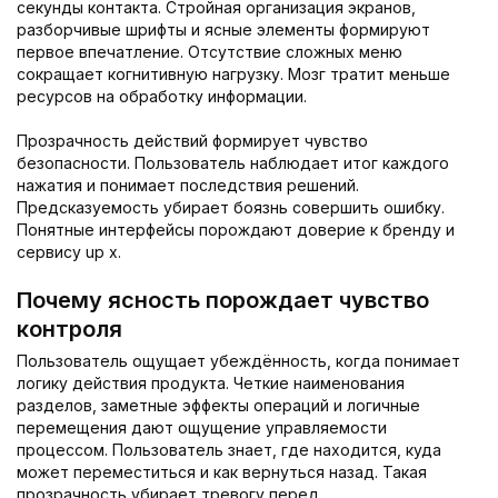
секунды контакта. Стройная организация экранов,
разборчивые шрифты и ясные элементы формируют
первое впечатление. Отсутствие сложных меню
сокращает когнитивную нагрузку. Мозг тратит меньше
ресурсов на обработку информации.
Прозрачность действий формирует чувство
безопасности. Пользователь наблюдает итог каждого
нажатия и понимает последствия решений.
Предсказуемость убирает боязнь совершить ошибку.
Понятные интерфейсы порождают доверие к бренду и
сервису up x.
Почему ясность порождает чувство
контроля
Пользователь ощущает убеждённость, когда понимает
логику действия продукта. Четкие наименования
разделов, заметные эффекты операций и логичные
перемещения дают ощущение управляемости
процессом. Пользователь знает, где находится, куда
может переместиться и как вернуться назад. Такая
прозрачность убирает тревогу перед