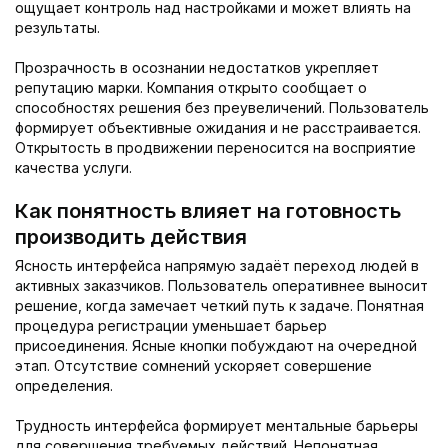
ощущает контроль над настройками и может влиять на
результаты.
Прозрачность в осознании недостатков укрепляет
репутацию марки. Компания открыто сообщает о
способностях решения без преувеличений. Пользователь
формирует объективные ожидания и не расстраивается.
Открытость в продвижении переносится на восприятие
качества услуги.
Как понятность влияет на готовность
производить действия
Ясность интерфейса напрямую задаёт переход людей в
активных заказчиков. Пользователь оперативнее выносит
решение, когда замечает четкий путь к задаче. Понятная
процедура регистрации уменьшает барьер
присоединения. Ясные кнопки побуждают на очередной
этап. Отсутствие сомнений ускоряет совершение
определения.
Трудность интерфейса формирует ментальные барьеры
для совершения требуемых действий. Непонятная