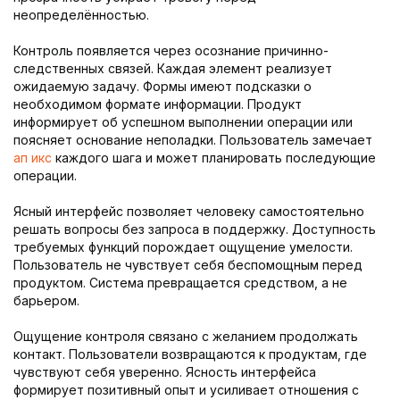
неопределённостью.
Контроль появляется через осознание причинно-
следственных связей. Каждая элемент реализует
ожидаемую задачу. Формы имеют подсказки о
необходимом формате информации. Продукт
информирует об успешном выполнении операции или
поясняет основание неполадки. Пользователь замечает
ап икс
каждого шага и может планировать последующие
операции.
Ясный интерфейс позволяет человеку самостоятельно
решать вопросы без запроса в поддержку. Доступность
требуемых функций порождает ощущение умелости.
Пользователь не чувствует себя беспомощным перед
продуктом. Система превращается средством, а не
барьером.
Ощущение контроля связано с желанием продолжать
контакт. Пользователи возвращаются к продуктам, где
чувствуют себя уверенно. Ясность интерфейса
формирует позитивный опыт и усиливает отношения с