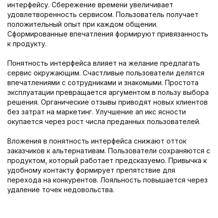
интерфейсу. Сбережение времени увеличивает
удовлетворенность сервисом. Пользователь получает
положительный опыт при каждом общении.
Сформированные впечатления формируют привязанность
к продукту.
Понятность интерфейса влияет на желание предлагать
сервис окружающим. Счастливые пользователи делятся
впечатлениями с сотрудниками и знакомыми. Простота
эксплуатации превращается аргументом в пользу выбора
решения. Органические отзывы приводят новых клиентов
без затрат на маркетинг. Улучшение ап икс ясности
окупается через рост числа преданных пользователей.
Вложения в понятность интерфейса снижают отток
заказчиков к альтернативам. Пользователи сохраняются с
продуктом, который работает предсказуемо. Привычка к
удобному контакту формирует препятствие для
перехода на конкурентов. Лояльность повышается через
удаление точек недовольства.