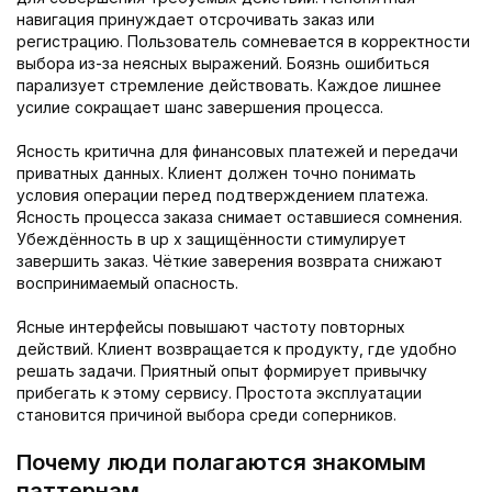
навигация принуждает отсрочивать заказ или
регистрацию. Пользователь сомневается в корректности
выбора из-за неясных выражений. Боязнь ошибиться
парализует стремление действовать. Каждое лишнее
усилие сокращает шанс завершения процесса.
Ясность критична для финансовых платежей и передачи
приватных данных. Клиент должен точно понимать
условия операции перед подтверждением платежа.
Ясность процесса заказа снимает оставшиеся сомнения.
Убеждённость в up x защищённости стимулирует
завершить заказ. Чёткие заверения возврата снижают
воспринимаемый опасность.
Ясные интерфейсы повышают частоту повторных
действий. Клиент возвращается к продукту, где удобно
решать задачи. Приятный опыт формирует привычку
прибегать к этому сервису. Простота эксплуатации
становится причиной выбора среди соперников.
Почему люди полагаются знакомым
паттернам