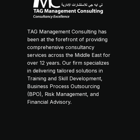
TAG Management Consulting has
been at the forefront of providing
comprehensive consultancy
services across the Middle East for
over 12 years. Our firm specializes
in delivering tailored solutions in
Training and Skill Development,
Business Process Outsourcing
(BPO), Risk Management, and
Financial Advisory.