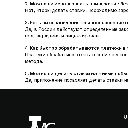
2. Можно ли использовать приложение бе
Нет, чтобы делать ставки, необходимо зар
3. Есть ли ограничения на использование 
Да, в России действуют определенные зако
подтверждено и лицензировано.
4. Как быстро обрабатываются платежи в
Платежи обрабатываются в течение нескол
метода.
5. Можно ли делать ставки на живые собы
Да, приложение позволяет делать ставки н
U