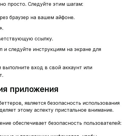
но просто. Следуйте этим шагам:
рез браузер на вашем айфоне.
».
тветствующую ссылку.
л и следуйте инструкциям на экране для
 выполните вход в свой аккаунт или
т.
ия приложения
еттеров, является безопасность использования
уделяет этому аспекту пристальное внимание.
ение обеспечивает безопасность пользователей: