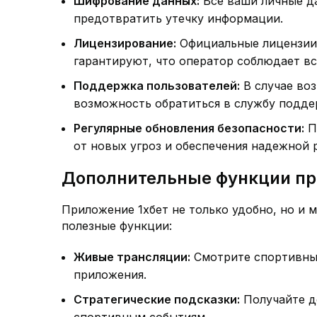
Шифрование данных:
Все ваши личные д
предотвратить утечку информации.
Лицензирование:
Официальные лицензии 
гарантируют, что оператор соблюдает вс
Поддержка пользователей:
В случае воз
возможность обратиться в службу поддер
Регулярные обновления безопасности:
П
от новых угроз и обеспечения надежной 
Дополнительные функции пр
Приложение 1хбет не только удобно, но и 
полезные функции:
Живые трансляции:
Смотрите спортивные
приложения.
Стратегические подсказки:
Получайте д