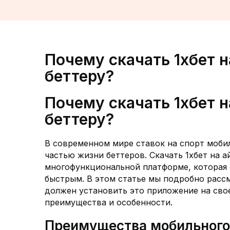
Почему скачать 1хбет 
беттеру?
Почему скачать 1хбет 
беттеру?
В современном мире ставок на спорт моби
частью жизни беттеров. Скачать 1хбет на 
многофункциональной платформе, которая 
быстрым. В этом статье мы подробно расс
должен установить это приложение на свое
преимущества и особенности.
Преимущества мобильного