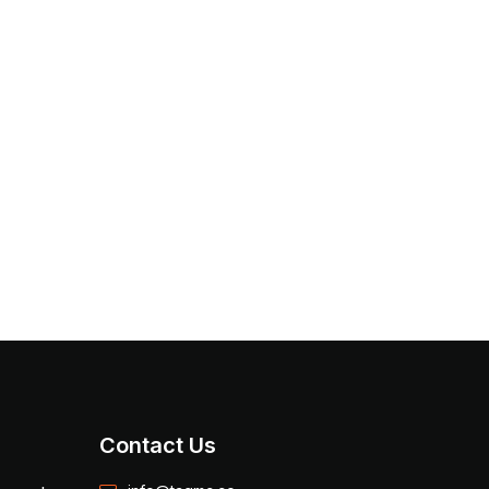
Contact Us