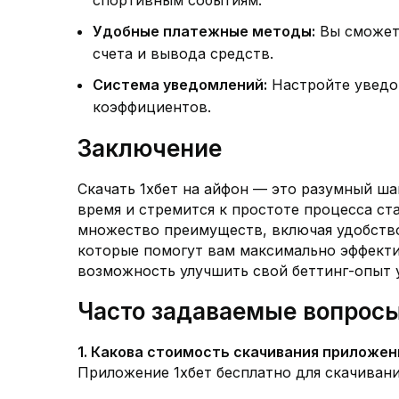
спортивным событиям.
Удобные платежные методы:
Вы сможете
счета и вывода средств.
Система уведомлений:
Настройте уведом
коэффициентов.
Заключение
Скачать 1хбет на айфон — это разумный ша
время и стремится к простоте процесса с
множество преимуществ, включая удобство
которые помогут вам максимально эффекти
возможность улучшить свой беттинг-опыт 
Часто задаваемые вопросы
1. Какова стоимость скачивания приложен
Приложение 1хбет бесплатно для скачивани