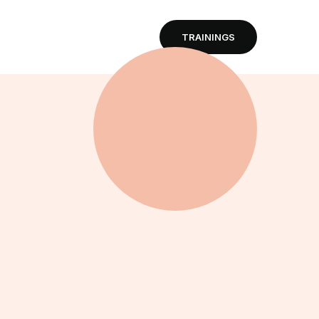
TRAININGS