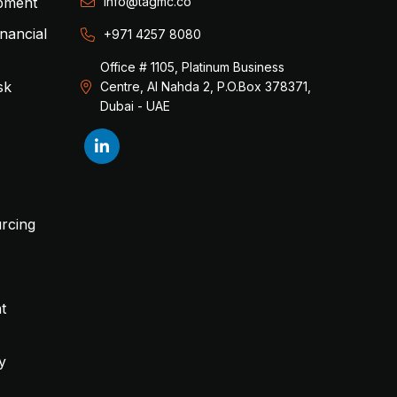
opment
info@tagmc.co
inancial
+971 4257 8080
Office # 1105, Platinum Business
sk
Centre, Al Nahda 2, P.O.Box 378371,
Dubai - UAE
rcing
t
y