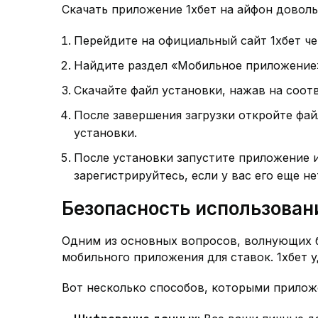
Скачать приложение 1хбет на айфон доволь
Перейдите на официальный сайт 1хбет че
Найдите раздел «Мобильное приложение
Скачайте файл установки, нажав на соо
После завершения загрузки откройте фай
установки.
После установки запустите приложение и
зарегистрируйтесь, если у вас его еще не
Безопасность использован
Одним из основных вопросов, волнующих б
мобильного приложения для ставок. 1хбет 
Вот несколько способов, которыми прилож