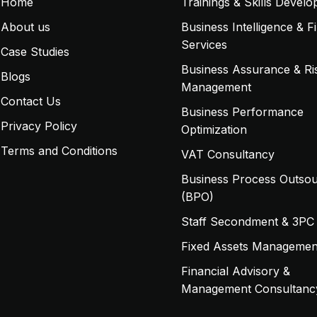
Home
Trainings & Skills Devel
About us
Business Intelligence & F
Services
Case Studies
Business Assurance & Ri
Blogs
Management
Contact Us
Business Performance
Privacy Policy
Optimization
Terms and Conditions
VAT Consultancy
Business Process Outsou
(BPO)
Staff Secondment & 3PC
Fixed Assets Managemen
Financial Advisory &
Management Consultanc