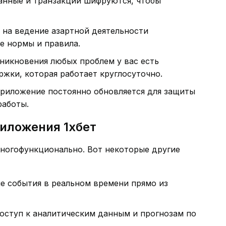
анные и транзакции шифруются, чтобы
на ведение азартной деятельности
е нормы и правила.
никновения любых проблем у вас есть
жки, которая работает круглосуточно.
риложение постоянно обновляется для защиты
работы.
иложения 1хбет
многофункционально. Вот некоторые другие
 события в реальном времени прямо из
оступ к аналитическим данным и прогнозам по