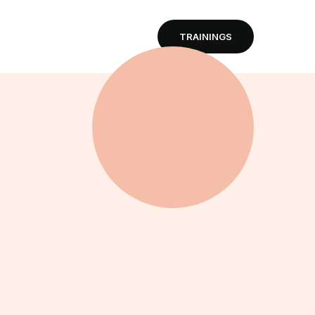
TRAININGS