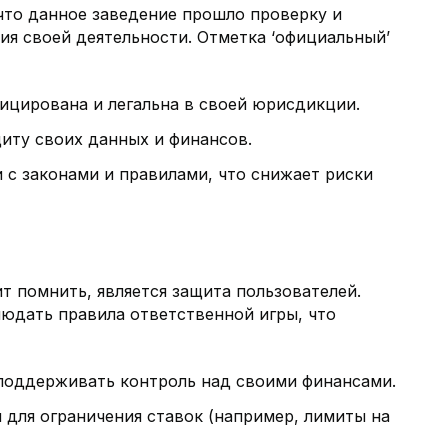
что данное заведение прошло проверку и
ия своей деятельности. Отметка ‘официальный’
ицирована и легальна в своей юрисдикции.
иту своих данных и финансов.
 с законами и правилами, что снижает риски
т помнить, является защита пользователей.
людать правила ответственной игры, что
поддерживать контроль над своими финансами.
 для ограничения ставок (например, лимиты на