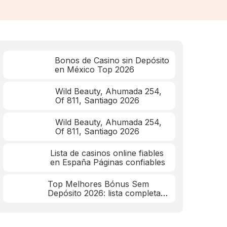
Bonos de Casino sin Depósito
en México Top 2026
Wild Beauty, Ahumada 254,
Of 811, Santiago 2026
Wild Beauty, Ahumada 254,
Of 811, Santiago 2026
Lista de casinos online fiables
en España Páginas confiables
Top Melhores Bónus Sem
Depósito 2026: lista completa
mar 2026