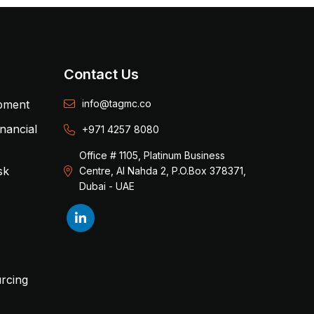
Contact Us
opment
info@tagmc.co
inancial
+971 4257 8080
Office # 1105, Platinum Business
sk
Centre, Al Nahda 2, P.O.Box 378371,
Dubai - UAE
rcing