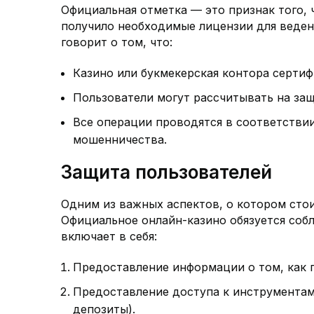
Официальная отметка — это признак того, 
получило необходимые лицензии для веден
говорит о том, что:
Казино или букмекерская контора сертиф
Пользователи могут рассчитывать на защ
Все операции проводятся в соответствии
мошенничества.
Защита пользователей
Одним из важных аспектов, о котором стои
Официальное онлайн-казино обязуется соб
включает в себя:
Предоставление информации о том, как 
Предоставление доступа к инструментам
депозиты).