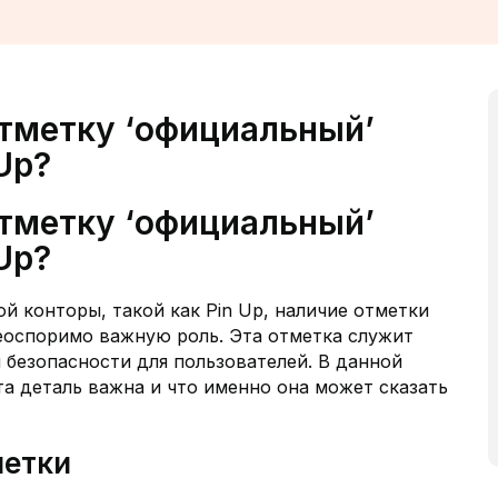
тметку ‘официальный’
Up?
тметку ‘официальный’
Up?
й конторы, такой как Pin Up, наличие отметки
неоспоримо важную роль. Эта отметка служит
 безопасности для пользователей. В данной
а деталь важна и что именно она может сказать
метки