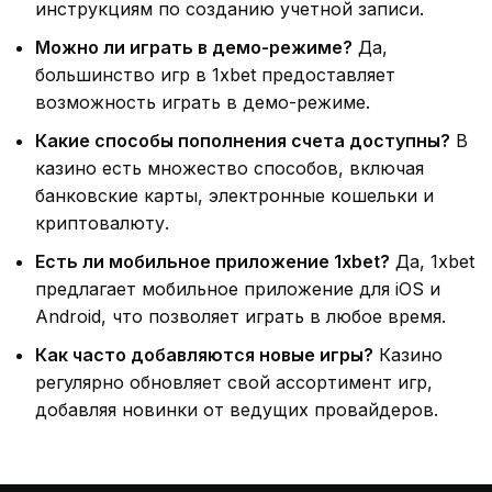
инструкциям по созданию учетной записи.
Можно ли играть в демо-режиме?
Да,
большинство игр в 1xbet предоставляет
возможность играть в демо-режиме.
Какие способы пополнения счета доступны?
В
казино есть множество способов, включая
банковские карты, электронные кошельки и
криптовалюту.
Есть ли мобильное приложение 1xbet?
Да, 1xbet
предлагает мобильное приложение для iOS и
Android, что позволяет играть в любое время.
Как часто добавляются новые игры?
Казино
регулярно обновляет свой ассортимент игр,
добавляя новинки от ведущих провайдеров.