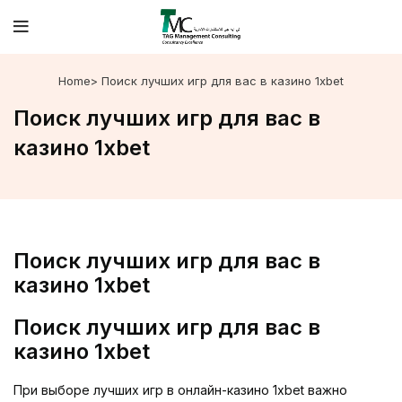
Home
> Поиск лучших игр для вас в казино 1xbet
Поиск лучших игр для вас в
казино 1xbet
Поиск лучших игр для вас в
казино 1xbet
Поиск лучших игр для вас в
казино 1xbet
При выборе лучших игр в онлайн-казино 1xbet важно