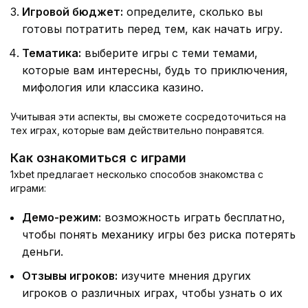
Игровой бюджет:
определите, сколько вы
готовы потратить перед тем, как начать игру.
Тематика:
выберите игры с теми темами,
которые вам интересны, будь то приключения,
мифология или классика казино.
Учитывая эти аспекты, вы сможете сосредоточиться на
тех играх, которые вам действительно понравятся.
Как ознакомиться с играми
1xbet предлагает несколько способов знакомства с
играми:
Демо-режим:
возможность играть бесплатно,
чтобы понять механику игры без риска потерять
деньги.
Отзывы игроков:
изучите мнения других
игроков о различных играх, чтобы узнать о их