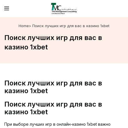
Home
> Поиск лучших игр для вас в казино 1xbet
Поиск лучших игр для вас в
казино 1xbet
Поиск лучших игр для вас в
казино 1xbet
Поиск лучших игр для вас в
казино 1xbet
При выборе лучших игр в онлайн-казино 1xbet важно