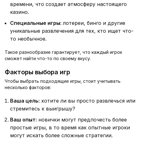
времени, что создает атмосферу настоящего
казино.
Специальные игры:
лотереи, бинго и другие
уникальные развлечения для тех, кто ищет что-
то необычное.
Такое разнообразие гарантирует, что каждый игрок
сможет найти что-то по своему вкусу.
Факторы выбора игр
Чтобы выбрать подходящие игры, стоит учитывать
несколько факторов:
Ваша цель:
хотите ли вы просто развлечься или
стремитесь к выигрышу?
Ваш опыт:
новички могут предпочесть более
простые игры, в то время как опытные игроки
могут искать более сложные стратегии.