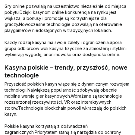
Gry online pozwalają na uczestnictwo niezależnie od miejsca
pobytu.Dzięki kasynom online konkurencja na rynku jest
większa, a bonusy i promocje są korzystniejsze dla
graczy.Nowoczesne technologie pozwalają na oferowanie
playgame’ów niedostępnych w tradycyjnych lokalach.
Każdy rodzaj kasyna ma swoje zalety i ograniczenia.Spora
grupa odbiorców woli kasyna fizyczne za atmosferę i styl.Inni
wybierają wygodę, anonimowość oraz dostępność online.
Kasyna polskie – trendy, przyszłość, nowe
technologie
Przyszłość polskich kasyn wiąże się z dynamicznym rozwojem
technologii.Największą popularność zdobywają obecnie
mobilne wersje gier kasynowych.Wdrażane są technologie
rozszerzonej rzeczywistości, VR oraz interaktywnych
stołów.Technologie blockchain powoli wkraczają do polskich
kasyn.
Polskie kasyna korzystają z doświadczeń
zagranicznych.Priorytetem staną się narzędzia do ochrony