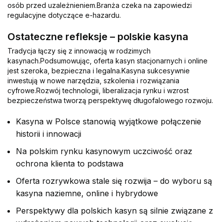
osób przed uzależnieniem.Branża czeka na zapowiedzi
regulacyjne dotyczące e-hazardu.
Ostateczne refleksje – polskie kasyna
Tradycja łączy się z innowacją w rodzimych
kasynach.Podsumowując, oferta kasyn stacjonarnych i online
jest szeroka, bezpieczna i legalna.Kasyna sukcesywnie
inwestują w nowe narzędzia, szkolenia i rozwiązania
cyfrowe.Rozwój technologii, liberalizacja rynku i wzrost
bezpieczeństwa tworzą perspektywę długofalowego rozwoju.
Kasyna w Polsce stanowią wyjątkowe połączenie
historii i innowacji
Na polskim rynku kasynowym uczciwość oraz
ochrona klienta to podstawa
Oferta rozrywkowa stale się rozwija – do wyboru są
kasyna naziemne, online i hybrydowe
Perspektywy dla polskich kasyn są silnie związane z