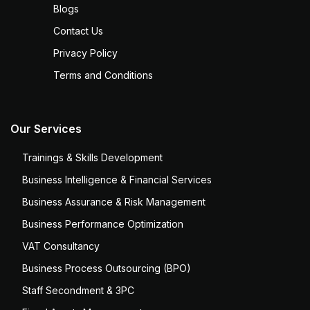
Blogs
Contact Us
Privacy Policy
Terms and Conditions
Our Services
Trainings & Skills Development
Business Intelligence & Financial Services
Business Assurance & Risk Management
Business Performance Optimization
VAT Consultancy
Business Process Outsourcing (BPO)
Staff Secondment & 3PC