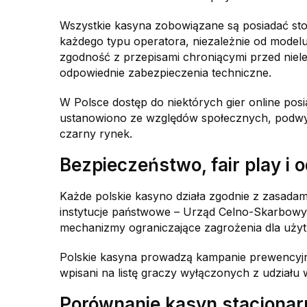
Wszystkie kasyna zobowiązane są posiadać st
każdego typu operatora, niezależnie od modelu
zgodność z przepisami chroniącymi przed niel
odpowiednie zabezpieczenia techniczne.
W Polsce dostęp do niektórych gier online pos
ustanowiono ze względów społecznych, podwyż
czarny rynek.
Bezpieczeństwo, fair play i
Każde polskie kasyno działa zgodnie z zasadami
instytucje państwowe – Urząd Celno-Skarbowy
mechanizmy ograniczające zagrożenia dla uży
Polskie kasyna prowadzą kampanie prewencyjne
wpisani na listę graczy wyłączonych z udziału 
Porównanie kasyn stacjonar