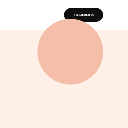
TRAININGS