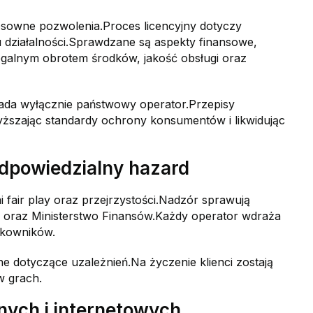
osowne pozwolenia.Proces licencyjny dotyczy
 działalności.Sprawdzane są aspekty finansowe,
egalnym obrotem środków, jakość obsługi oraz
iada wyłącznie państwowy operator.Przepisy
szając standardy ochrony konsumentów i likwidując
 odpowiedzialny hazard
 fair play oraz przejrzystości.Nadzór sprawują
 oraz Ministerstwo Finansów.Każdy operator wdraża
tkowników.
 dotyczące uzależnień.Na życzenie klienci zostają
w grach.
nych i internetowych