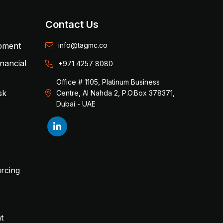
Contact Us
opment
info@tagmc.co
inancial
+971 4257 8080
Office # 1105, Platinum Business
sk
Centre, Al Nahda 2, P.O.Box 378371,
Dubai - UAE
rcing
t