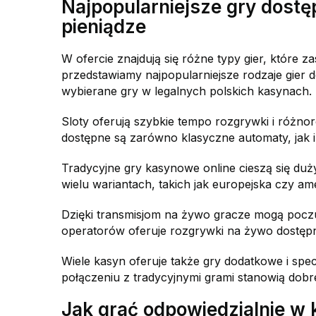
Najpopularniejsze gry dost
pieniądze
W ofercie znajdują się różne typy gier, które 
przedstawiamy najpopularniejsze rodzaje gier 
wybierane gry w legalnych polskich kasynach.
Sloty oferują szybkie tempo rozgrywki i różn
dostępne są zarówno klasyczne automaty, jak i
Tradycyjne gry kasynowe online cieszą się duż
wielu wariantach, takich jak europejska czy a
Dzięki transmisjom na żywo gracze mogą pocz
operatorów oferuje rozgrywki na żywo dostęp
Wiele kasyn oferuje także gry dodatkowe i specj
połączeniu z tradycyjnymi grami stanowią dobre
Jak grać odpowiedzialnie w 