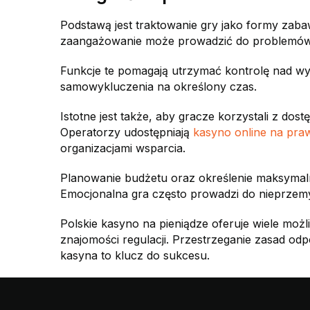
Podstawą jest traktowanie gry jako formy zaba
zaangażowanie może prowadzić do problemów
Funkcje te pomagają utrzymać kontrolę nad wy
samowykluczenia na określony czas.
Istotne jest także, aby gracze korzystali z dos
Operatorzy udostępniają
kasyno online na pra
organizacjami wsparcia.
Planowanie budżetu oraz określenie maksymaln
Emocjonalna gra często prowadzi do nieprzemyśl
Polskie kasyno na pieniądze oferuje wiele możl
znajomości regulacji. Przestrzeganie zasad 
kasyna to klucz do sukcesu.