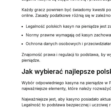
Każdy gracz powinien być świadomy kwestii 
online. Zasady podatkowe różnią się w zależno
Legalność polskich kasyn na pieniądze jest 
Normy prawne wymagają od kasyn zachowania
Ochrona danych osobowych i przeciwdziałani
Znajomość prawa i regulacji to podstawa, by w
pieniądze.
Jak wybierać najlepsze pols
Wybór odpowiedniego kasyna na pieniądze w 
najważniejsze elementy, które należy rozważy
Najważniejsze jest, aby kasyno posiadało aktua
Legalność to podstawa bezpiecznej i uczciwej 