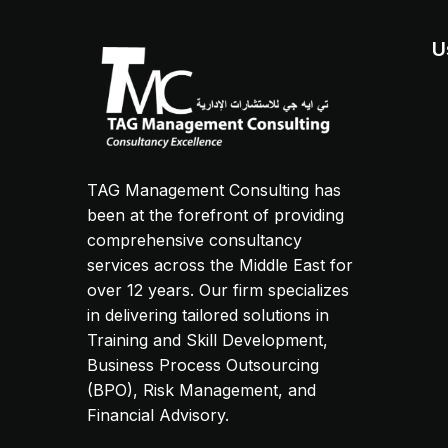
U
TAG Management Consulting has
been at the forefront of providing
comprehensive consultancy
services across the Middle East for
over 12 years. Our firm specializes
in delivering tailored solutions in
Training and Skill Development,
Business Process Outsourcing
(BPO), Risk Management, and
Financial Advisory.