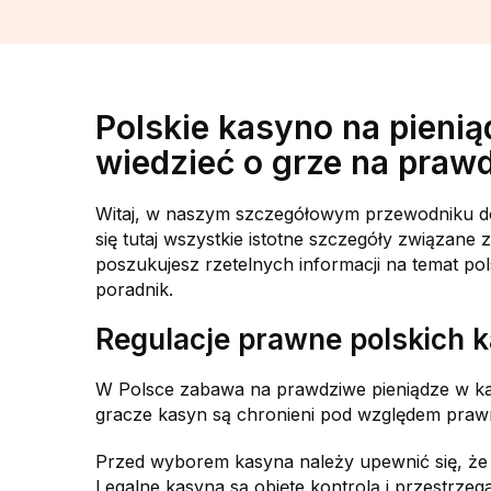
Polskie kasyno na pieni
wiedzieć o grze na praw
Witaj, w naszym szczegółowym przewodniku do
się tutaj wszystkie istotne szczegóły związane
poszukujesz rzetelnych informacji na temat pol
poradnik.
Regulacje prawne polskich k
W Polsce zabawa na prawdziwe pieniądze w kas
gracze kasyn są chronieni pod względem praw
Przed wyborem kasyna należy upewnić się, że
Legalne kasyna są objęte kontrolą i przestrzega