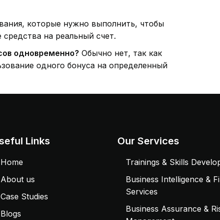
вания, которые нужно выполнить, чтобы
 средства на реальный счет.
сов одновременно?
Обычно нет, так как
зование одного бонуса на определенный
seful Links
Our Services
Home
Trainings & Skills Devel
About us
Business Intelligence & F
Services
Case Studies
Business Assurance & Ri
Blogs