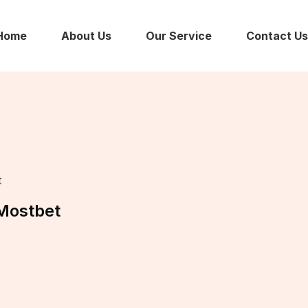
Home
About Us
Our Service
Contact Us
t
Mostbet