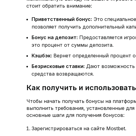
стоит обратить внимание:
Приветственный бонус:
Это специальное
позволяет получить дополнительный капи
Бонус на депозит:
Предоставляется игрок
это процент от суммы депозита.
Кэшбэк:
Вернет определенный процент от
Безрисковые ставки:
Дают возможность с
средства возвращаются.
Как получить и использовать
Чтобы начать получать бонусы на платформ
выполнить требования, установленные для
основные шаги для получения бонусов:
Зарегистрироваться на сайте Mostbet.