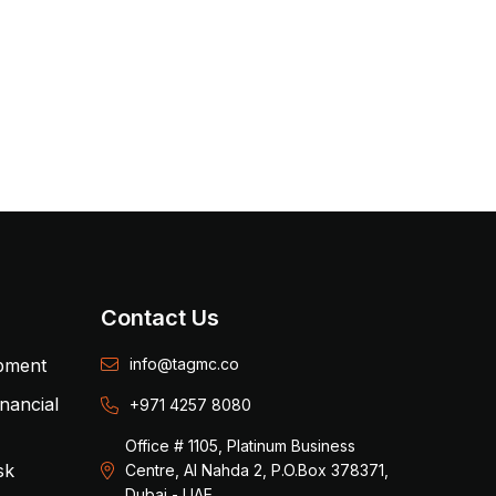
Contact Us
opment
info@tagmc.co
inancial
+971 4257 8080
Office # 1105, Platinum Business
sk
Centre, Al Nahda 2, P.O.Box 378371,
Dubai - UAE