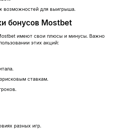
х возможностей для выигрыша.
и бонусов Mostbet
Mostbet имеют свои плюсы и минусы. Важно
пользовании этих акций:
итала.
езрисковым ставкам.
гроков.
виях разных игр.