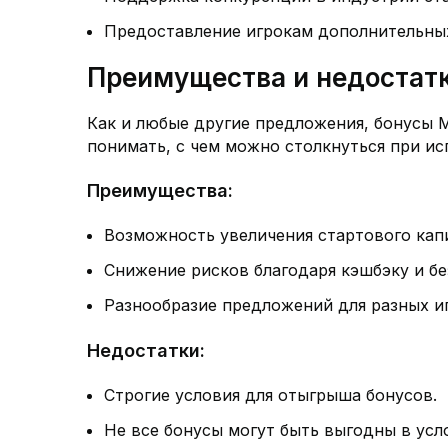
Предоставление игрокам дополнительны
Преимущества и недостатк
Как и любые другие предложения, бонусы 
понимать, с чем можно столкнуться при ис
Преимущества:
Возможность увеличения стартового кап
Снижение рисков благодаря кэшбэку и б
Разнообразие предложений для разных и
Недостатки:
Строгие условия для отыгрыша бонусов.
Не все бонусы могут быть выгодны в усло