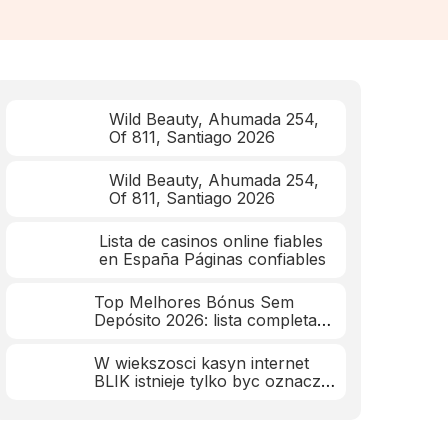
Wild Beauty, Ahumada 254,
Of 811, Santiago 2026
Wild Beauty, Ahumada 254,
Of 811, Santiago 2026
Lista de casinos online fiables
en España Páginas confiables
Top Melhores Bónus Sem
Depósito 2026: lista completa
mar 2026
W wiekszosci kasyn internet
BLIK istnieje tylko byc oznacza
wplaty