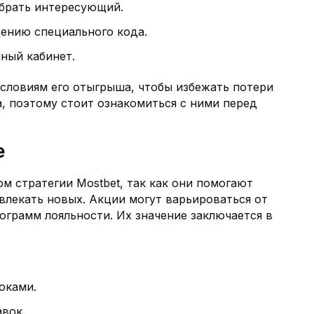
ыбрать интересующий.
дению специального кода.
ный кабинет.
условиям его отыгрыша, чтобы избежать потери
, поэтому стоит ознакомиться с ними перед
е
 стратегии Mostbet, так как они помогают
лекать новых. Акции могут варьироваться от
грамм лояльности. Их значение заключается в
оками.
вок.