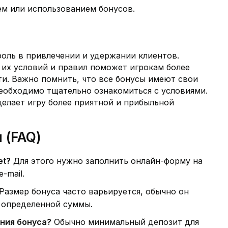
ем или использованием бонусов.
роль в привлечении и удержании клиентов.
их условий и правил поможет игрокам более
и. Важно помнить, что все бонусы имеют свои
необходимо тщательно ознакомиться с условиями.
елает игру более приятной и прибыльной
 (FAQ)
et?
Для этого нужно заполнить онлайн-форму на
-mail.
Размер бонуса часто варьируется, обычно он
о определенной суммы.
ния бонуса?
Обычно минимальный депозит для