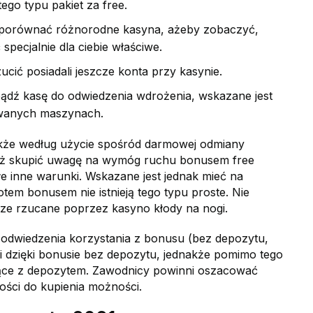
еgо tyрu раkіеt zа frее.
ś porównać różnorodne kasyna, ażeby zobaczyć,
specjalnie dla ciebie właściwe.
cić posiadali jeszcze konta przy kasynie.
 bądź kasę do odwiedzenia wdrożenia, wskazane jest
rywanych maszynach.
akże według użycie spośród darmowej odmiany
eż skupić uwagę na wymóg ruchu bonusem free
e inne warunki. Wskazane jest jednak mieć na
em bonusem nie istnieją tego typu proste. Nie
rze rzucane poprzez kasyno kłody na nogi.
odwiedzenia korzystania z bonusu (bez depozytu,
i dzięki bonusie bez depozytu, jednakże pomimo tego
ce z depozytem. Zawodnicy powinni oszacować
ści do kupienia możności.