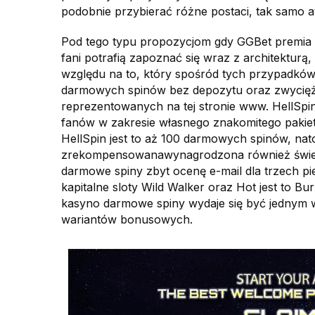
podobnie przybierać różne postaci, tak samo 
Pod tego typu propozycjom gdy GGBet premia w
fani potrafią zapoznać się wraz z architekturą
względu na to, który spośród tych przypadków
darmowych spinów bez depozytu oraz zwycięży
reprezentowanych na tej stronie www. HellSpi
fanów w zakresie własnego znakomitego pakie
HellSpin jest to aż 100 darmowych spinów, nat
zrekompensowanawynagrodzona również świetną
darmowe spiny zbyt ocenę e-mail dla trzech p
kapitalne sloty Wild Walker oraz Hot jest to B
kasyno darmowe spiny wydaje się być jednym
wariantów bonusowych.