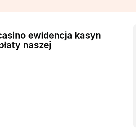
casino ewidencja kasyn
łaty naszej