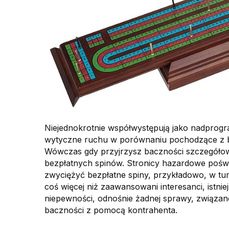
Niejednokrotnie współwystępują jako nadprogr
wytyczne ruchu w porównaniu pochodzące z
Wówczas gdy przyjrzysz baczności szczegółowo
bezpłatnych spinów. Stronicy hazardowe poświę
zwyciężyć bezpłatne spiny, przykładowo, w turn
coś więcej niż zaawansowani interesanci, istnie
niepewności, odnośnie żadnej sprawy, związa
baczności z pomocą kontrahenta.