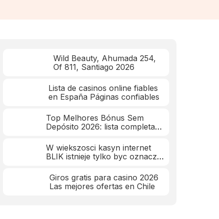
Wild Beauty, Ahumada 254,
Of 811, Santiago 2026
Lista de casinos online fiables
en España Páginas confiables
Top Melhores Bónus Sem
Depósito 2026: lista completa
mar 2026
W wiekszosci kasyn internet
BLIK istnieje tylko byc oznacza
wplaty
Giros gratis para casino 2026
Las mejores ofertas en Chile