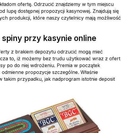
ładom ofertę. Odrzucić znajdziemy w tym miejscu
d lupę dostępnej propozycji kasynowej. Znajdują się
ch produkcji, które naszy czytelnicy mają możliwość
spiny przy kasynie online
erty z brakiem depozytu odrzucić mogą mieć
cza to, iż możemy bez trudu użytkować wraz z ofert
sy po do niej wdrożeniu. Premia w początek
i odmienne propozycje szczególne. Właśnie
w takim przypadku, jak nadprogram istotnie deposit