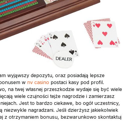
am wyjąwszy depozytu, oraz posiadają lepsze
 bonusem w
nv casino
postaci kasy pod profil.
, na twej własnej przeszkodzie wydaje się być wiele
cają wiele czujności tejże nagrodzie i zamierzasz
iejach. Jest to bardzo ciekawe, bo ogół uczestnicy,
ją niezwykle nagradzani. Jeśli dzierżysz jakiekolwiek
nej z otrzymaniem bonusu, bezwarunkowo skontaktuj