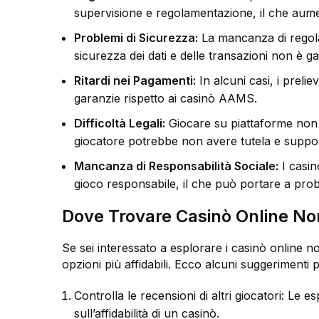
supervisione e regolamentazione, il che aumenta 
Problemi di Sicurezza:
La mancanza di regola
sicurezza dei dati e delle transazioni non è ga
Ritardi nei Pagamenti:
In alcuni casi, i preli
garanzie rispetto ai casinò AAMS.
Difficoltà Legali:
Giocare su piattaforme non a
giocatore potrebbe non avere tutela e suppor
Mancanza di Responsabilità Sociale:
I casi
gioco responsabile, il che può portare a pro
Dove Trovare Casinò Online No
Se sei interessato a esplorare i casinò online 
opzioni più affidabili. Ecco alcuni suggeriment
Controlla le recensioni di altri giocatori: Le e
sull’affidabilità di un casinò.