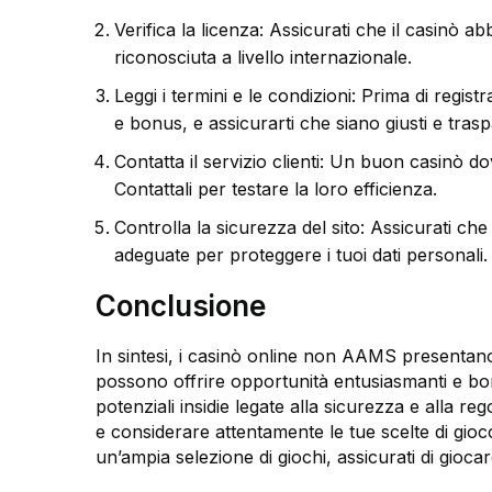
Verifica la licenza: Assicurati che il casinò ab
riconosciuta a livello internazionale.
Leggi i termini e le condizioni: Prima di regis
e bonus, e assicurarti che siano giusti e trasp
Contatta il servizio clienti: Un buon casinò do
Contattali per testare la loro efficienza.
Controlla la sicurezza del sito: Assicurati che i
adeguate per proteggere i tuoi dati personali.
Conclusione
In sintesi, i casinò online non AAMS presentano
possono offrire opportunità entusiasmanti e bon
potenziali insidie legate alla sicurezza e alla r
e considerare attentamente le tue scelte di gio
un’ampia selezione di giochi, assicurati di gio