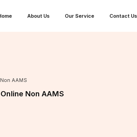
Home
About Us
Our Service
Contact Us
ne Non AAMS
nò Online Non AAMS