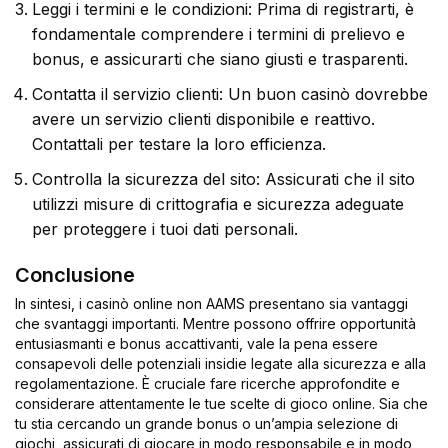
Leggi i termini e le condizioni: Prima di registrarti, è
fondamentale comprendere i termini di prelievo e
bonus, e assicurarti che siano giusti e trasparenti.
Contatta il servizio clienti: Un buon casinò dovrebbe
avere un servizio clienti disponibile e reattivo.
Contattali per testare la loro efficienza.
Controlla la sicurezza del sito: Assicurati che il sito
utilizzi misure di crittografia e sicurezza adeguate
per proteggere i tuoi dati personali.
Conclusione
In sintesi, i casinò online non AAMS presentano sia vantaggi
che svantaggi importanti. Mentre possono offrire opportunità
entusiasmanti e bonus accattivanti, vale la pena essere
consapevoli delle potenziali insidie legate alla sicurezza e alla
regolamentazione. È cruciale fare ricerche approfondite e
considerare attentamente le tue scelte di gioco online. Sia che
tu stia cercando un grande bonus o un’ampia selezione di
giochi, assicurati di giocare in modo responsabile e in modo