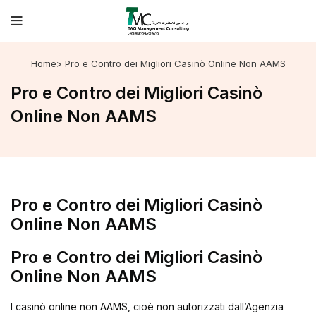
Home
> Pro e Contro dei Migliori Casinò Online Non AAMS
Pro e Contro dei Migliori Casinò
Online Non AAMS
Pro e Contro dei Migliori Casinò
Online Non AAMS
Pro e Contro dei Migliori Casinò
Online Non AAMS
I casinò online non AAMS, cioè non autorizzati dall’Agenzia