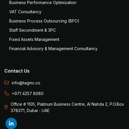
Business Performance Optimization
VAT Consultancy
Business Process Outsourcing (BPO)
Staff Secondment & 3PC
Fixed Assets Management
Financial Advisory & Management Consultancy
Contact Us
info@tagmc.co
+971 4257 8080
Office # 1105, Platinum Business Centre, Al Nahda 2, P.O.Box
378371, Dubai - UAE