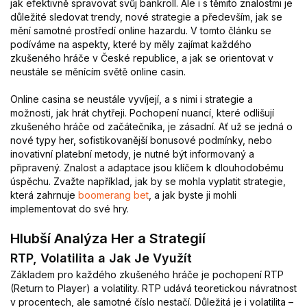
jak efektivně spravovat svůj bankroll. Ale i s těmito znalostmi je
důležité sledovat trendy, nové strategie a především, jak se
mění samotné prostředí online hazardu. V tomto článku se
podíváme na aspekty, které by měly zajímat každého
zkušeného hráče v České republice, a jak se orientovat v
neustále se měnícím světě online casin.
Online casina se neustále vyvíjejí, a s nimi i strategie a
možnosti, jak hrát chytřeji. Pochopení nuancí, které odlišují
zkušeného hráče od začátečníka, je zásadní. Ať už se jedná o
nové typy her, sofistikovanější bonusové podmínky, nebo
inovativní platební metody, je nutné být informovaný a
připravený. Znalost a adaptace jsou klíčem k dlouhodobému
úspěchu. Zvažte například, jak by se mohla vyplatit strategie,
která zahrnuje
boomerang bet
, a jak byste ji mohli
implementovat do své hry.
Hlubší Analýza Her a Strategií
RTP, Volatilita a Jak Je Využít
Základem pro každého zkušeného hráče je pochopení RTP
(Return to Player) a volatility. RTP udává teoretickou návratnost
v procentech, ale samotné číslo nestačí. Důležitá je i volatilita –