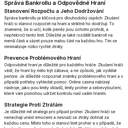
Správa Bankrollu a Odpovědné Hraní
Stanovení Rozpočtu a Jeho Dodržování
Správa bankrollu je klíčová pro dlouhodobý úspěch. Zkušení
hráči si stanoví rozpočet na hraní a striktně ho dodržují. To
znamená, že si určí, kolik peněz jsou ochotni prohrát, a
nepřekročí tento limit. Důležité je také rozdělit bankroll na
menší části a sázet pouze malou část na každou hru. Tím se
minimalizuje riziko rychlé ztráty.
Prevence Problémového Hraní
Odpovědné hraní je důležité pro každého hráče. Zkušení hráči
vědí, že hraní by mělo být zábava, a ne způsob, jak vydělat
peníze. Je důležité rozpoznat známky problémového hraní a v
případě potřeby vyhledat pomoc. Online casina nabízejí
nástroje, jako jsou limity vkladů, limity proher a sebevyloučení,
které vám pomohou udržet kontrolu nad vaším hraním.
Strategie Proti Ztrátám
Je důležité mít strategii pro případ proher. Zkušení hráči se
nenechají unést emocemi a nesnaží se ztráty dohnat za
každou cenu. Místo toho si stanoví limit proher a v případě, že