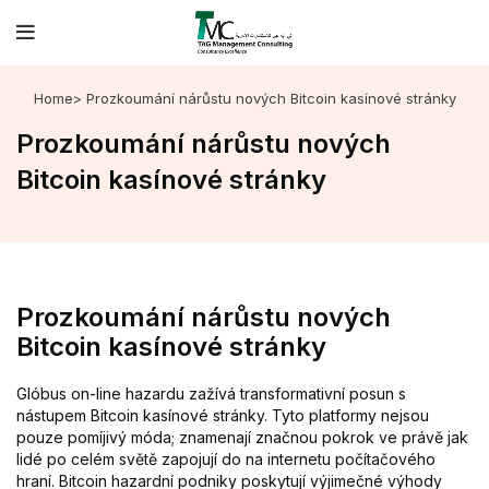
Home
> Prozkoumání nárůstu nových Bitcoin kasínové stránky
Prozkoumání nárůstu nových
Bitcoin kasínové stránky
Prozkoumání nárůstu nových
Bitcoin kasínové stránky
Glóbus on-line hazardu zažívá transformativní posun s
nástupem Bitcoin kasínové stránky. Tyto platformy nejsou
pouze pomíjivý móda; znamenají značnou pokrok ve právě jak
lidé po celém světě zapojují do na internetu počítačového
hraní. Bitcoin hazardní podniky poskytují výjimečné výhody