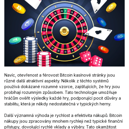
Navíc, otevřenost a férovost Bitcoin kasínové stránky jsou
různé další atraktivní aspekty. Několik z těchto systémů
používá dokázané rozumné vzorce, zajišťujících, že hry jsou
probíhají rozumným způsobem. Tato technologie umožňuje
hráčům ověřit výsledky každé hry, podporující pocit důvěry a
stabilitu, která je někdy nedostatečná v typických herny.
Další významná výhoda je rychlost a efektivita nákupů. Bitcoin
nákupy jsou zpracovány mnohem rychleji než typické finanční
přístupy, dovolující rychlé vklady a výběry. Tato okamžitost