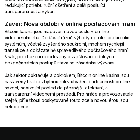
redukující potřebu ruční ošetření a další posilující
transparentnost a výkon.
Závěr: Nová období v online počítačovém hraní
Bitcoin kasina jsou mapován novou cestu v on-line
videoherním trhu. Dodávají různé výhody oproti standardním
systémům, včetně zvýšeného soukromí, mnohem rychlejší
transakce a dokázatelně spravedlivého počítačového hraní.
Však, procházení řídící krajiny a zajišťování odolných
bezpečnostních postupů stává se zásadními výzvami.
Jak sektor pokračuje a pokrokem, Bitcoin online kasina jsou
nastaveny hrát nezbytnou roli v utváření budoucnosti on-line
sázení, nabízející pohled do přesnější, efektivní, a
transparentní videoherní prostředí. Pro hráče a provozovatele
stejně, příležitosti poskytované touto zcela novou érou jsou
nekonečné.