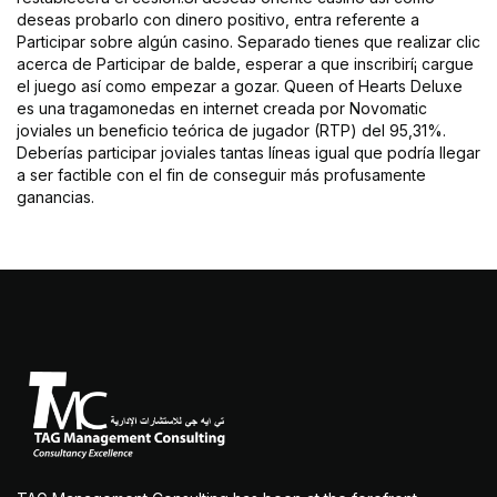
deseas probarlo con dinero positivo, entra referente a
Participar sobre algún casino. Separado tienes que realizar clic
acerca de Participar de balde, esperar a que inscribirí¡ cargue
el juego así­ como empezar a gozar. Queen of Hearts Deluxe
es una tragamonedas en internet creada por Novomatic
joviales un beneficio teórica de jugador (RTP) del 95,31%.
Deberías participar joviales tantas líneas igual que podrí­a llegar
a ser factible con el fin de conseguir más profusamente
ganancias.