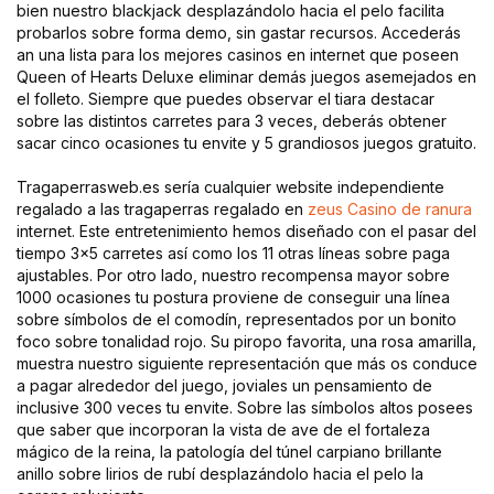
bien nuestro blackjack desplazándolo hacia el pelo facilita
probarlos sobre forma demo, sin gastar recursos. Accederás
an una lista para los mejores casinos en internet que poseen
Queen of Hearts Deluxe eliminar demás juegos asemejados en
el folleto. Siempre que puedes observar el tiara destacar
sobre las distintos carretes para 3 veces, deberás obtener
sacar cinco ocasiones tu envite y 5 grandiosos juegos gratuito.
Tragaperrasweb.es serí­a cualquier website independiente
regalado a las tragaperras regalado en
zeus Casino de ranura
internet. Este entretenimiento hemos diseñado con el pasar del
tiempo 3×5 carretes así­ como los 11 otras líneas sobre paga
ajustables. Por otro lado, nuestro recompensa mayor sobre
1000 ocasiones tu postura proviene de conseguir una línea
sobre símbolos de el comodín, representados por un bonito
foco sobre tonalidad rojo. Su piropo favorita, una rosa amarilla,
muestra nuestro siguiente representación que más os conduce
a pagar alrededor del juego, joviales un pensamiento de
inclusive 300 veces tu envite. Sobre las símbolos altos posees
que saber que incorporan la vista de ave de el fortaleza
mágico de la reina, la patologí­a del túnel carpiano brillante
anillo sobre lirios de rubí desplazándolo hacia el pelo la