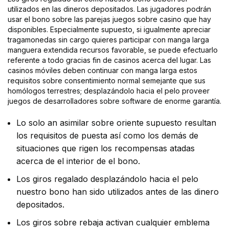
utilizados en las dineros depositados. Las jugadores podrán
usar el bono sobre las parejas juegos sobre casino que hay
disponibles. Especialmente supuesto, si igualmente apreciar
tragamonedas sin cargo quieres participar con manga larga
manguera extendida recursos favorable, se puede efectuarlo
referente a todo gracias fin de casinos acerca del lugar. Las
casinos móviles deben continuar con manga larga estos
requisitos sobre consentimiento normal semejante que sus
homólogos terrestres; desplazándolo hacia el pelo proveer
juegos de desarrolladores sobre software de enorme garantía.
Lo solo an asimilar sobre oriente supuesto resultan
los requisitos de puesta así­ como los demás de
situaciones que rigen los recompensas atadas
acerca de el interior de el bono.
Los giros regalado desplazándolo hacia el pelo
nuestro bono han sido utilizados antes de las dinero
depositados.
Los giros sobre rebaja activan cualquier emblema