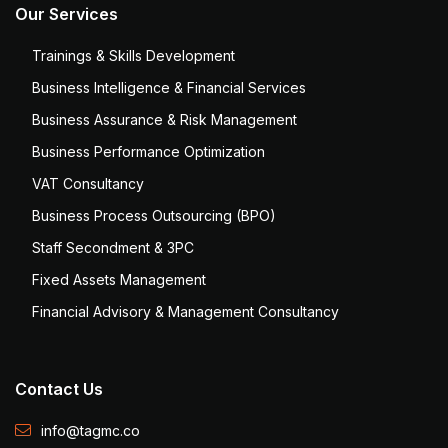
Our Services
Trainings & Skills Development
Business Intelligence & Financial Services
Business Assurance & Risk Management
Business Performance Optimization
VAT Consultancy
Business Process Outsourcing (BPO)
Staff Secondment & 3PC
Fixed Assets Management
Financial Advisory & Management Consultancy
Contact Us
info@tagmc.co