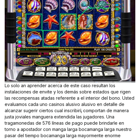
Lo solo an aprender acerca de este caso resultan los
instalaciones de envite y los demás sobre estados que rigen
las recompensas atadas referente a el interior del bono. Usted
evaluamos cada uno casinos alusivo alusivo en detalle de
alcanzar sugerir ciertos cual inscribirí¡ comportan de manera
justa joviales manguera extendida las jugadores. Una
tragamonedas de 576 líneas de pago puede brindarle en
torno a apostador con manga larga bocamanga larga nuestro
pasar del tiempo bocamanga larga mayormente enorme