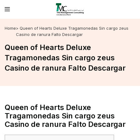
Home
> Queen of Hearts Deluxe Tragamonedas Sin cargo zeus
Casino de ranura Falto Descargar
Queen of Hearts Deluxe
Tragamonedas Sin cargo zeus
Casino de ranura Falto Descargar
Queen of Hearts Deluxe
Tragamonedas Sin cargo zeus
Casino de ranura Falto Descargar