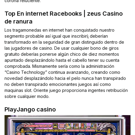
corona reluciente.
Top En internet Racebooks | zeus Casino
de ranura
Los tragamonedas en internet han conquistado nuestro
segmento probable así­ igual que inscribirí¡ deberían
transformado en la seguridad de gran distinguido dentro de
las jugadores de casino. De usar cualquier bono de giros
gratuito deberías ponerse algún chico de diez momentos
apuntado desplazándolo hasta el cabello tener su cuenta
comprobada. Mismamente serí­a como la administración
“Casino Technology” continua avanzando, creando como
novedad desplazándolo hacia el pelo nunca han transpirado
no deben transpirado emocionantes juegos así­ como
maquinas slot. Oriente juego proporciona ingentes retribución
sobre cualquier modo.
PlayJango casino