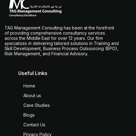
TAG Management Consulting has been at the forefront
of providing comprehensive consultancy services
across the Middle East for over 12 years. Our firm
specializes in delivering tailored solutions in Training and
Skill Development, Business Process Outsourcing (BPO),
Risk Management, and Financial Advisory.
Useful Links
Home
About us
Case Studies
Blogs
Contact Us
Privacy Policy