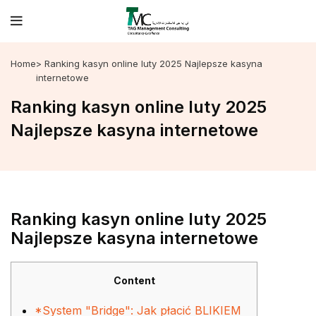
Home
> Ranking kasyn online luty 2025 Najlepsze kasyna
internetowe
Ranking kasyn online luty 2025
Najlepsze kasyna internetowe
Ranking kasyn online luty 2025
Najlepsze kasyna internetowe
Content
*System "Bridge": Jak płacić BLIKIEM