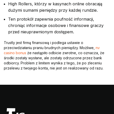
High Rollers, którzy w kasynach online obracają
dużymi sumami pieniędzy przy każdej rundzie.
Ten protokół zapewnia poufność informacji,
chroniąc informacje osobowe i finansowe graczy
przed nieuprawnionym dostępem.
Trustly jest firmą finansową i podlega ustawie o
przeciwdziałaniu praniu brudnych pieniędzy. Możliwe,
nv
casino bonus
że nastąpiło odbicie zwrotne, co oznacza, że
środki zostały wysłane, ale zostały odrzucone przez bank
odbiorcy. Problem z limitem wynika z tego, że po zleceniu
przelewu z twojego konta, nie jest on realizowany od razu.