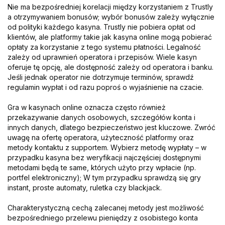
Nie ma bezpośredniej korelacji między korzystaniem z Trustly
a otrzymywaniem bonusów; wybór bonusów zależy wyłącznie
od polityki każdego kasyna. Trustly nie pobiera opłat od
klientów, ale platformy takie jak kasyna online mogą pobierać
opłaty za korzystanie z tego systemu płatności. Legalność
zależy od uprawnień operatora i przepisów. Wiele kasyn
oferuje tę opcję, ale dostępność zależy od operatora i banku.
Jeśli jednak operator nie dotrzymuje terminów, sprawdź
regulamin wypłat i od razu poproś o wyjaśnienie na czacie.
Gra w kasynach online oznacza często również
przekazywanie danych osobowych, szczegółów konta i
innych danych, dlatego bezpieczeństwo jest kluczowe. Zwróć
uwagę na ofertę operatora, użyteczność platformy oraz
metody kontaktu z supportem. Wybierz metodę wypłaty – w
przypadku kasyna bez weryfikacji najczęściej dostępnymi
metodami będą te same, których użyto przy wpłacie (np.
portfel elektroniczny); W tym przypadku sprawdzą się gry
instant, proste automaty, ruletka czy blackjack.
Charakterystyczną cechą zalecanej metody jest możliwość
bezpośredniego przelewu pieniędzy z osobistego konta