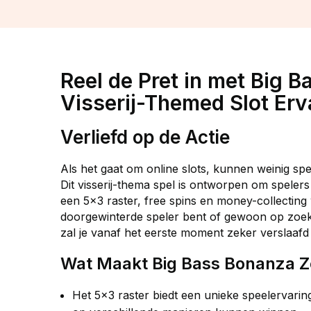
Reel de Pret in met Big
Visserij-Themed Slot Erv
Verliefd op de Actie
Als het gaat om online slots, kunnen weinig sp
Dit visserij-thema spel is ontworpen om speler
een 5×3 raster, free spins en money-collecting 
doorgewinterde speler bent of gewoon op zoek
zal je vanaf het eerste moment zeker verslaaf
Wat Maakt Big Bass Bonanza Z
Het 5×3 raster biedt een unieke speelervari