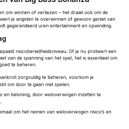
en om winnen of verliezen – het draait ook om de
beert je angsten te overwinnen of gewoon geniet van
biedt gegarandeerd uren entertainment en opwinding.
ag
paald risicobereidheidsniveau. Of je nu probeert een
iet van de spanning van het spel, het is essentieel om
 goed te beheren.
 bankroll zorgvuldig te beheren, voorkom je
hebt om door te gaan met spelen.
ico en beloning, door weloverwogen inzetten te
.
 allemaal om het nemen van weloverwogen risico’s en