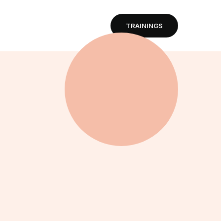
TRAININGS