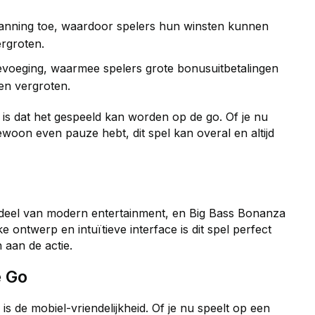
spanning toe, waardoor spelers hun winsten kunnen
rgroten.
oevoeging, waarmee spelers grote bonusuitbetalingen
n vergroten.
is dat het gespeeld kan worden op de go. Of je nu
ewoon even pauze hebt, dit spel kan overal en altijd
erdeel van modern entertainment, en Big Bass Bonanza
 ontwerp en intuïtieve interface is dit spel perfect
 aan de actie.
e Go
 de mobiel-vriendelijkheid. Of je nu speelt op een