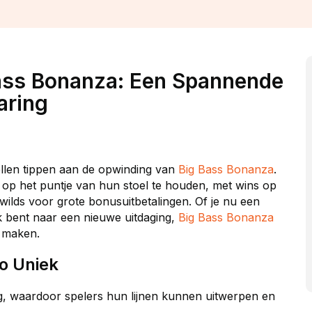
 Bass Bonanza: Een Spannende
aring
ellen tippen aan de opwinding van
Big Bass Bonanza
.
s op het puntje van hun stoel te houden, met wins op
wilds voor grote bonusuitbetalingen. Of je nu een
 bent naar een nieuwe uitdaging,
Big Bass Bonanza
d maken.
o Uniek
ng, waardoor spelers hun lijnen kunnen uitwerpen en