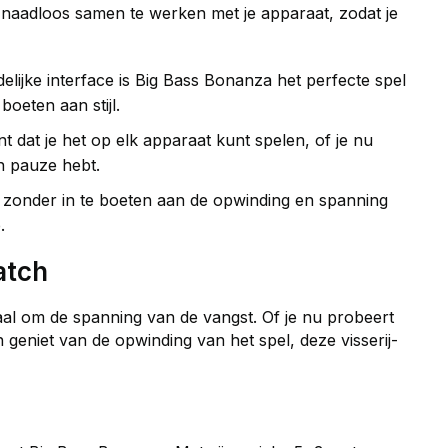
 naadloos samen te werken met je apparaat, zodat je
lijke interface is Big Bass Bonanza het perfecte spel
boeten aan stijl.
 dat je het op elk apparaat kunt spelen, of je nu
n pauze hebt.
 zonder in te boeten aan de opwinding en spanning
.
atch
al om de spanning van de vangst. Of je nu probeert
 geniet van de opwinding van het spel, deze visserij-