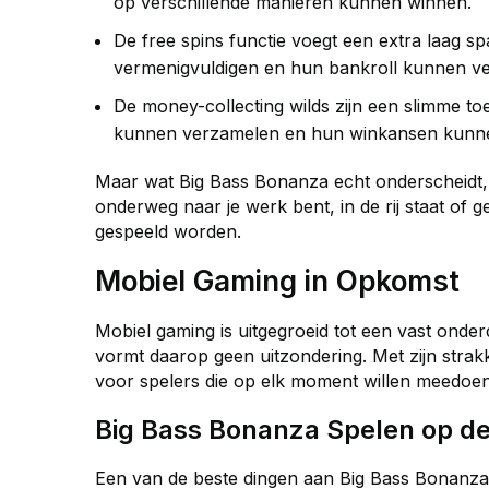
op verschillende manieren kunnen winnen.
De free spins functie voegt een extra laag 
vermenigvuldigen en hun bankroll kunnen ve
De money-collecting wilds zijn een slimme t
kunnen verzamelen en hun winkansen kunne
Maar wat Big Bass Bonanza echt onderscheidt, 
onderweg naar je werk bent, in de rij staat of g
gespeeld worden.
Mobiel Gaming in Opkomst
Mobiel gaming is uitgegroeid tot een vast ond
vormt daarop geen uitzondering. Met zijn strakke
voor spelers die op elk moment willen meedoen
Big Bass Bonanza Spelen op d
Een van de beste dingen aan Big Bass Bonanza is