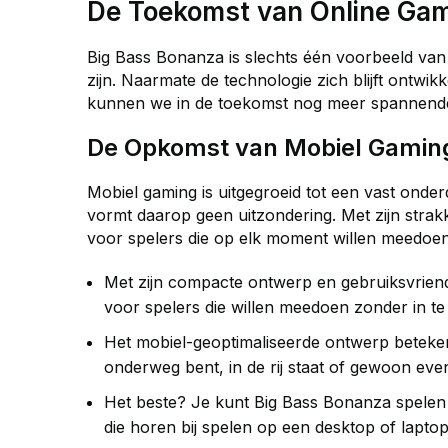
De Toekomst van Online Ga
Big Bass Bonanza is slechts één voorbeeld van
zijn. Naarmate de technologie zich blijft ontw
kunnen we in de toekomst nog meer spannende
De Opkomst van Mobiel Gamin
Mobiel gaming is uitgegroeid tot een vast ond
vormt daarop geen uitzondering. Met zijn strakke
voor spelers die op elk moment willen meedoen
Met zijn compacte ontwerp en gebruiksvriende
voor spelers die willen meedoen zonder in te 
Het mobiel-geoptimaliseerde ontwerp betekent
onderweg bent, in de rij staat of gewoon eve
Het beste? Je kunt Big Bass Bonanza spelen
die horen bij spelen op een desktop of laptop