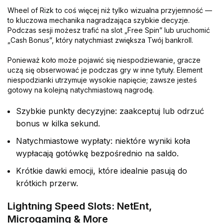
Wheel of Rizk to coś więcej niż tylko wizualna przyjemność —
to kluczowa mechanika nagradzająca szybkie decyzje.
Podczas sesji możesz trafić na slot „Free Spin” lub uruchomić
„Cash Bonus”, który natychmiast zwiększa Twój bankroll.
Ponieważ koło może pojawić się niespodziewanie, gracze
uczą się obserwować je podczas gry w inne tytuły. Element
niespodzianki utrzymuje wysokie napięcie; zawsze jesteś
gotowy na kolejną natychmiastową nagrodę.
Szybkie punkty decyzyjne: zaakceptuj lub odrzuć
bonus w kilka sekund.
Natychmiastowe wypłaty: niektóre wyniki koła
wypłacają gotówkę bezpośrednio na saldo.
Krótkie dawki emocji, które idealnie pasują do
krótkich przerw.
Lightning Speed Slots: NetEnt,
Microgaming & More