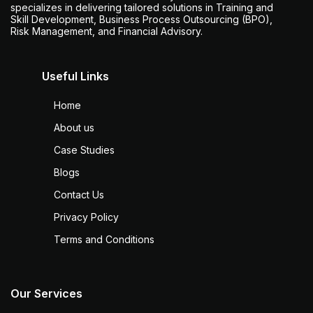
specializes in delivering tailored solutions in Training and
Skill Development, Business Process Outsourcing (BPO),
Risk Management, and Financial Advisory.
Useful Links
Home
About us
Case Studies
Blogs
Contact Us
Privacy Policy
Terms and Conditions
Our Services