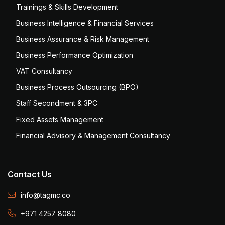
Trainings & Skills Development
Business Intelligence & Financial Services
Business Assurance & Risk Management
Business Performance Optimization
VAT Consultancy
Business Process Outsourcing (BPO)
Staff Secondment & 3PC
Fixed Assets Management
Financial Advisory & Management Consultancy
Contact Us
info@tagmc.co
+971 4257 8080