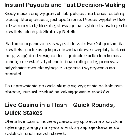
Instant Payouts and Fast Decision‑Making
Kiedy masz serię wygranych lub polujesz na bonus, ostatnią
rzeczą, której chcesz, jest opóźnienie. Proces wypłat w Rizk
odzwierciedla tę filozofię, stawiając na szybkie transakcje dla
e‑wallets takich jak Skrill czy Neteller.
Platforma ogranicza czas wypłat do zaledwie 24 godzin dla
e‑wallets, podczas gdy przelewy bankowe i wypłaty kartami
mogą zająć do dziesięciu dni — jednak rzadko kiedy masz
ochotę korzystać z tych metod na krótką metę, ponieważ
natychmiastowa ekscytacja z kręcenia i wygrywania ma
priorytet.
To usprawnienie pozwala skupić się wyłącznie na kolejnym
obrocie, zamiast czekać na zaksięgowanie środków.
Live Casino in a Flash – Quick Rounds,
Quick Stakes
Oferta live casino może wydawać się sprzeczna z szybkim
stylem gry, ale gry na żywo w Rizk są zaprojektowane do
szybkich rund i małych stawek.