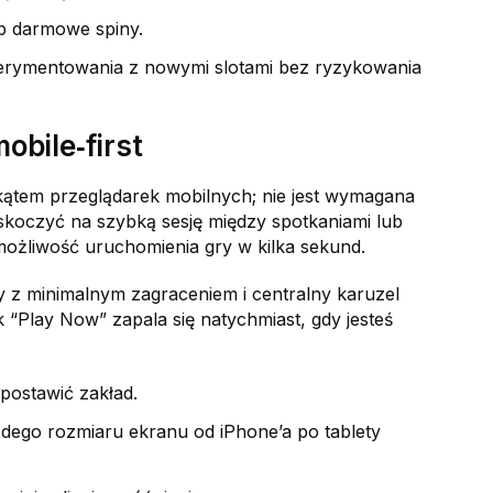
b darmowe spiny.
perymentowania z nowymi slotami bez ryzykowania
bile‑first
kątem przeglądarek mobilnych; nie jest wymagana
wskoczyć na szybką sesję między spotkaniami lub
ożliwość uruchomienia gry w kilka sekund.
ny z minimalnym zagraceniem i centralny karuzel
 “Play Now” zapala się natychmiast, gdy jesteś
postawić zakład.
dego rozmiaru ekranu od iPhone’a po tablety