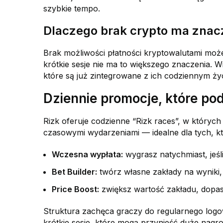
szybkie tempo.
Dlaczego brak crypto ma znac
Brak możliwości płatności kryptowalutami moż
krótkie sesje nie ma to większego znaczenia. 
które są już zintegrowane z ich codziennym ży
Dziennie promocje, które po
Rizk oferuje codzienne “Rizk races”, w których
czasowymi wydarzeniami — idealne dla tych, kt
Wczesna wypłata:
wygrasz natychmiast, jeśl
Bet Builder:
twórz własne zakłady na wyniki, k
Price Boost:
zwiększ wartość zakładu, dopa
Struktura zachęca graczy do regularnego logow
krótkie sesje, które mogą przynieść duże nagr