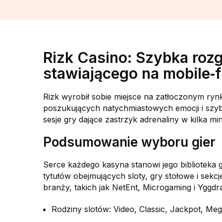
Rizk Casino: Szybka roz
stawiającego na mobile‑f
Rizk wyrobił sobie miejsce na zatłoczonym rynk
poszukujących natychmiastowych emocji i szybki
sesje gry dające zastrzyk adrenaliny w kilka min
Podsumowanie wyboru gier
Serce każdego kasyna stanowi jego biblioteka g
tytułów obejmujących sloty, gry stołowe i sekcj
branży, takich jak NetEnt, Microgaming i Yggdr
Rodziny slotów: Video, Classic, Jackpot, Me