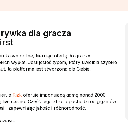
grywka dla gracza
irst
u kasyn online, kierując ofertę do graczy
ch wypłat. Jeśli jesteś typem, który uwielbia szybkie
ut, ta platforma jest stworzona dla Ciebie.
ier, a
Rizk
oferuje imponującą gamę ponad 2000
ę live casino. Część tego zbioru pochodzi od gigantów
asil, zapewniając jakość i różnorodność.
gaways.