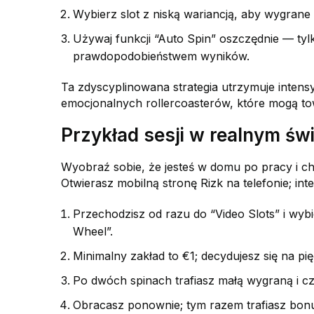
Wybierz slot z niską wariancją, aby wygrane 
Używaj funkcji “Auto Spin” oszczędnie — tyl
prawdopodobieństwem wyników.
Ta zdyscyplinowana strategia utrzymuje intens
emocjonalnych rollercoasterów, które mogą to
Przykład sesji w realnym św
Wyobraź sobie, że jesteś w domu po pracy i chc
Otwierasz mobilną stronę Rizk na telefonie; inte
Przechodzisz od razu do “Video Slots” i wy
Wheel”.
Minimalny zakład to €1; decydujesz się na pi
Po dwóch spinach trafiasz małą wygraną i cz
Obracasz ponownie; tym razem trafiasz bon