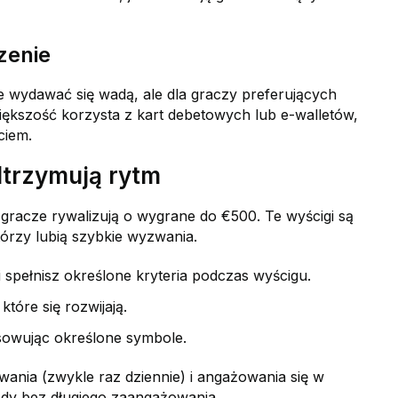
zenie
e wydawać się wadą, ale dla graczy preferujących
Większość korzysta z kart debetowych lub e-walletów,
ciem.
dtrzymują rytm
 gracze rywalizują o wygrane do €500. Te wyścigi są
órzy lubią szybkie wyzwania.
i spełnisz określone kryteria podczas wyścigu.
tóre się rozwijają.
sowując określone symbole.
ania (zwykle raz dziennie) i angażowania się w
ody bez długiego zaangażowania.