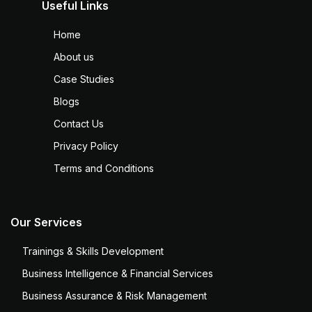
Useful Links
Home
About us
Case Studies
Blogs
Contact Us
Privacy Policy
Terms and Conditions
Our Services
Trainings & Skills Development
Business Intelligence & Financial Services
Business Assurance & Risk Management