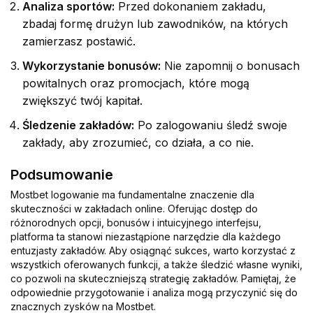
Analiza sportów:
Przed dokonaniem zakładu,
zbadaj formę drużyn lub zawodników, na których
zamierzasz postawić.
Wykorzystanie bonusów:
Nie zapomnij o bonusach
powitalnych oraz promocjach, które mogą
zwiększyć twój kapitał.
Śledzenie zakładów:
Po zalogowaniu śledź swoje
zakłady, aby zrozumieć, co działa, a co nie.
Podsumowanie
Mostbet logowanie ma fundamentalne znaczenie dla
skuteczności w zakładach online. Oferując dostęp do
różnorodnych opcji, bonusów i intuicyjnego interfejsu,
platforma ta stanowi niezastąpione narzędzie dla każdego
entuzjasty zakładów. Aby osiągnąć sukces, warto korzystać z
wszystkich oferowanych funkcji, a także śledzić własne wyniki,
co pozwoli na skuteczniejszą strategię zakładów. Pamiętaj, że
odpowiednie przygotowanie i analiza mogą przyczynić się do
znacznych zysków na Mostbet.