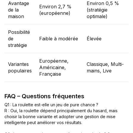
Avantage
Environ 0,5 %
Environ 2,7 %
de la
(stratégie
(européenne)
maison
optimale)
Possibilité
de
Faible à modérée
Élevée
stratégie
Européenne,
Variantes
Classique, Multi-
Américaine,
populaires
mains, Live
Française
FAQ – Questions fréquentes
Q1 : La roulette est-elle un jeu de pure chance ?
R : Oui, la roulette dépend principalement du hasard, mais
choisir la bonne variante et adopter une gestion de mise
intelligente peut améliorer vos résultats.