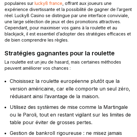
populaires sur
lucky8 france
, offrant aux joueurs une
expérience divertissante et la possibilité de gagner de l’argent
réel. Lucky8 Casino se distingue par une interface conviviale,
une large sélection de jeux et des promotions attractives.
Cependant, pour maximiser vos gains à la roulette et au
blackjack, il est essentiel d’adopter des stratégies efficaces et
de bien comprendre les règles.
Stratégies gagnantes pour la roulette
La roulette est un jeu de hasard, mais certaines méthodes
peuvent améliorer vos chances :
Choisissez la roulette européenne plutôt que la
version américaine, car elle comporte un seul zéro,
réduisant ainsi l’avantage de la maison.
Utilisez des systèmes de mise comme la Martingale
ou le Paroli, tout en restant vigilant sur les limites de
table pour éviter de grosses pertes.
Gestion de bankroll rigoureuse : ne misez jamais