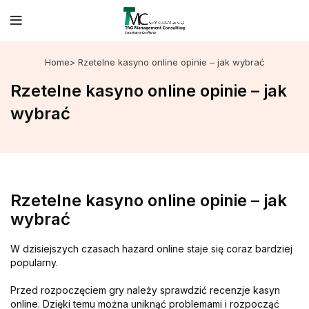
Home
> Rzetelne kasyno online opinie – jak wybrać
Rzetelne kasyno online opinie – jak
wybrać
Rzetelne kasyno online opinie – jak
wybrać
W dzisiejszych czasach hazard online staje się coraz bardziej
popularny.
Przed rozpoczęciem gry należy sprawdzić recenzje kasyn
online. Dzięki temu można uniknąć problemami i rozpocząć