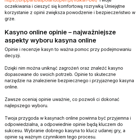
oczekiwania i cieszyć się komfortową rozrywką Umiejętne
korzystanie z opinii zwiększa powodzenie i bezpieczeństwo w
grze.
Kasyno online opinie – najważniejsze
aspekty wyboru kasyna online
Opinie i recenzje kasyn to ważna pomoc przy podejmowaniu
decyzji.
Dzięki nim można uniknąć zagrożeń oraz znaleźć kasyno
dopasowane do swoich potrzeb. Opinie to skuteczne
narzędzie na znalezienie bezpiecznego i przyjaznego kasyna
online.
Zawsze oceniaj opinie uważnie, co pozwoli ci dokonać
najlepszego wyboru.
Twoja przygoda w kasynach online powinna być przyjemna i
odpowiedzialna, a odpowiednie opinie będą kluczem do
sukcesu. Wybranie dobrego kasyna to klucz udanej gry, a
opinie są ważnym czynnikiem tego procesu.