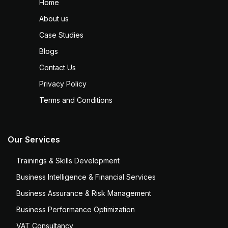
Home
About us
Case Studies
Blogs
Contact Us
Privacy Policy
Terms and Conditions
Our Services
Trainings & Skills Development
Business Intelligence & Financial Services
Business Assurance & Risk Management
Business Performance Optimization
VAT Consultancy