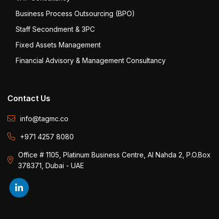
Business Process Outsourcing (BPO)
Staff Secondment & 3PC
Fixed Assets Management
Financial Advisory & Management Consultancy
Contact Us
info@tagmc.co
+971 4257 8080
Office # 1105, Platinum Business Centre, Al Nahda 2, P.O.Box
378371, Dubai - UAE