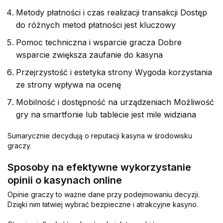
Metody płatności i czas realizacji transakcji Dostęp
do różnych metod płatności jest kluczowy
Pomoc techniczna i wsparcie gracza Dobre
wsparcie zwiększa zaufanie do kasyna
Przejrzystość i estetyka strony Wygoda korzystania
ze strony wpływa na ocenę
Mobilność i dostępność na urządzeniach Możliwość
gry na smartfonie lub tablecie jest mile widziana
Sumarycznie decydują o reputacji kasyna w środowisku
graczy.
Sposoby na efektywne wykorzystanie
opinii o kasynach online
Opinie graczy to ważne dane przy podejmowaniu decyzji.
Dzięki nim łatwiej wybrać bezpieczne i atrakcyjne kasyno.