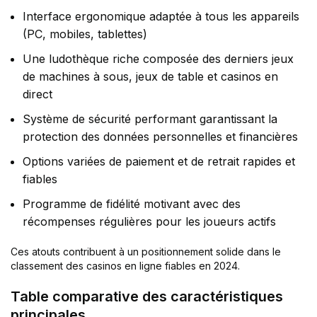
Interface ergonomique adaptée à tous les appareils
(PC, mobiles, tablettes)
Une ludothèque riche composée des derniers jeux
de machines à sous, jeux de table et casinos en
direct
Système de sécurité performant garantissant la
protection des données personnelles et financières
Options variées de paiement et de retrait rapides et
fiables
Programme de fidélité motivant avec des
récompenses régulières pour les joueurs actifs
Ces atouts contribuent à un positionnement solide dans le
classement des casinos en ligne fiables en 2024.
Table comparative des caractéristiques
principales