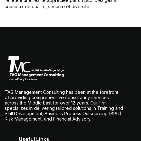
reflètent une réalité appréciée par un public exigeant,
soucieux de qualité, sécurité et diversité.
TAG Management Consulting has been at the forefront
of providing comprehensive consultancy services
across the Middle East for over 12 years. Our firm
specializes in delivering tailored solutions in Training and
Skill Development, Business Process Outsourcing (BPO),
Risk Management, and Financial Advisory.
Useful Links