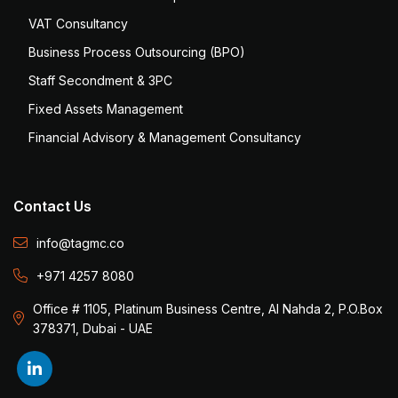
VAT Consultancy
Business Process Outsourcing (BPO)
Staff Secondment & 3PC
Fixed Assets Management
Financial Advisory & Management Consultancy
Contact Us
info@tagmc.co
+971 4257 8080
Office # 1105, Platinum Business Centre, Al Nahda 2, P.O.Box
378371, Dubai - UAE