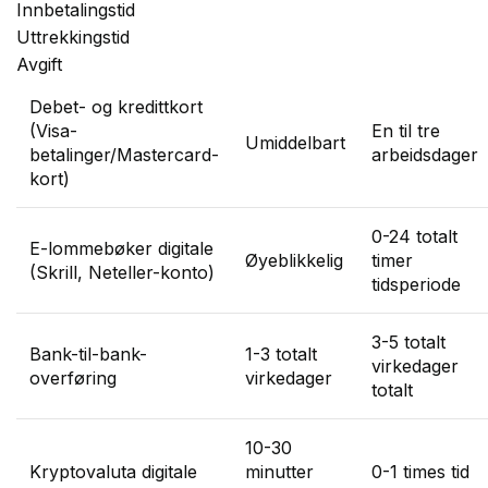
Innbetalingstid
Uttrekkingstid
Avgift
Debet- og kredittkort
(Visa-
En til tre
Umiddelbart
betalinger/Mastercard-
arbeidsdager
kort)
0-24 totalt
E-lommebøker digitale
Øyeblikkelig
timer
(Skrill, Neteller-konto)
tidsperiode
3-5 totalt
Bank-til-bank-
1-3 totalt
virkedager
overføring
virkedager
totalt
10-30
Kryptovaluta digitale
minutter
0-1 times tid