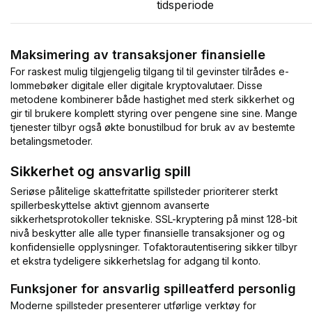
tidsperiode
Maksimering av transaksjoner finansielle
For raskest mulig tilgjengelig tilgang til til gevinster tilrådes e-
lommebøker digitale eller digitale kryptovalutaer. Disse
metodene kombinerer både hastighet med sterk sikkerhet og
gir til brukere komplett styring over pengene sine sine. Mange
tjenester tilbyr også økte bonustilbud for bruk av av bestemte
betalingsmetoder.
Sikkerhet og ansvarlig spill
Seriøse pålitelige skattefritatte spillsteder prioriterer sterkt
spillerbeskyttelse aktivt gjennom avanserte
sikkerhetsprotokoller tekniske. SSL-kryptering på minst 128-bit
nivå beskytter alle alle typer finansielle transaksjoner og og
konfidensielle opplysninger. Tofaktorautentisering sikker tilbyr
et ekstra tydeligere sikkerhetslag for adgang til konto.
Funksjoner for ansvarlig spilleatferd personlig
Moderne spillsteder presenterer utførlige verktøy for