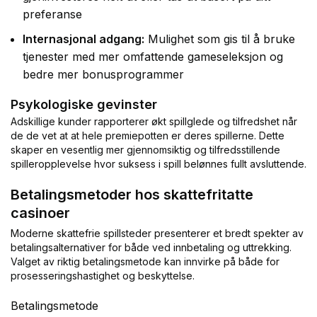
preferanse
Internasjonal adgang:
Mulighet som gis til å bruke
tjenester med mer omfattende gameseleksjon og
bedre mer bonusprogrammer
Psykologiske gevinster
Adskillige kunder rapporterer økt spillglede og tilfredshet når
de de vet at at hele premiepotten er deres spillerne. Dette
skaper en vesentlig mer gjennomsiktig og tilfredsstillende
spilleropplevelse hvor suksess i spill belønnes fullt avsluttende.
Betalingsmetoder hos skattefritatte
casinoer
Moderne skattefrie spillsteder presenterer et bredt spekter av
betalingsalternativer for både ved innbetaling og uttrekking.
Valget av riktig betalingsmetode kan innvirke på både for
prosesseringshastighet og beskyttelse.
Betalingsmetode