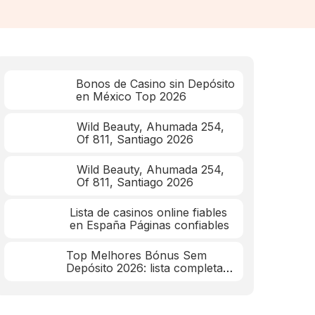
Bonos de Casino sin Depósito
en México Top 2026
Wild Beauty, Ahumada 254,
Of 811, Santiago 2026
Wild Beauty, Ahumada 254,
Of 811, Santiago 2026
Lista de casinos online fiables
en España Páginas confiables
Top Melhores Bónus Sem
Depósito 2026: lista completa
mar 2026