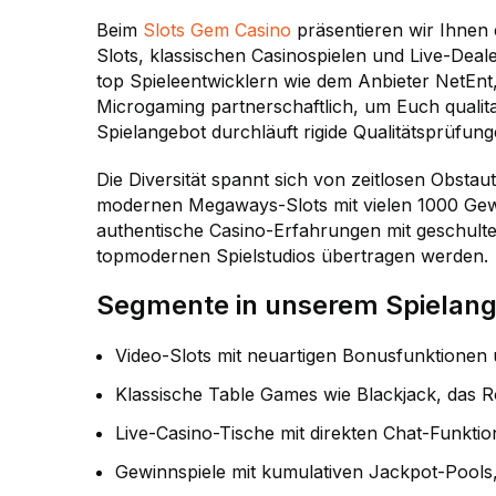
Beim
Slots Gem Casino
präsentieren wir Ihnen 
Slots, klassischen Casinospielen und Live-Deale
top Spieleentwicklern wie dem Anbieter NetEnt
Microgaming partnerschaftlich, um Euch qualita
Spielangebot durchläuft rigide Qualitätsprüfung
Die Diversität spannt sich von zeitlosen Obsta
modernen Megaways-Slots mit vielen 1000 Gewi
authentische Casino-Erfahrungen mit geschulten
topmodernen Spielstudios übertragen werden.
Segmente in unserem Spielan
Video-Slots mit neuartigen Bonusfunktione
Klassische Table Games wie Blackjack, das R
Live-Casino-Tische mit direkten Chat-Funkt
Gewinnspiele mit kumulativen Jackpot-Pools