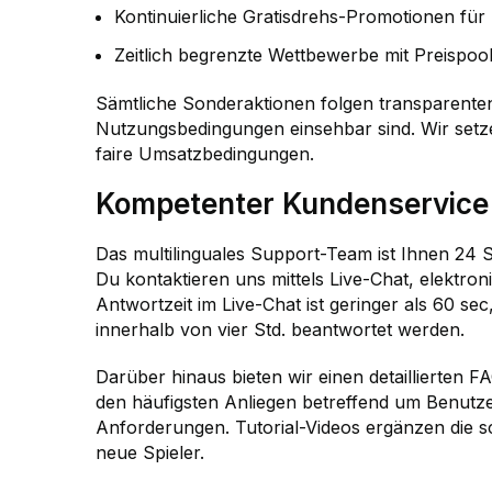
Kontinuierliche Gratisdrehs-Promotionen für
Zeitlich begrenzte Wettbewerbe mit Preispoo
Sämtliche Sonderaktionen folgen transparenten R
Nutzungsbedingungen einsehbar sind. Wir setze
faire Umsatzbedingungen.
Kompetenter Kundenservice 
Das multilinguales Support-Team ist Ihnen 24 S
Du kontaktieren uns mittels Live-Chat, elektron
Antwortzeit im Live-Chat ist geringer als 60 se
innerhalb von vier Std. beantwortet werden.
Darüber hinaus bieten wir einen detaillierten 
den häufigsten Anliegen betreffend um Benutz
Anforderungen. Tutorial-Videos ergänzen die sc
neue Spieler.