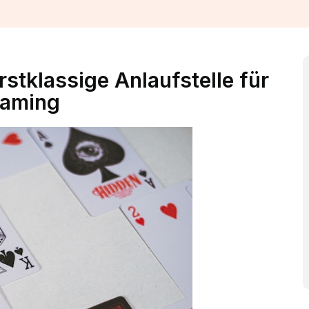
rstklassige Anlaufstelle für
Gaming