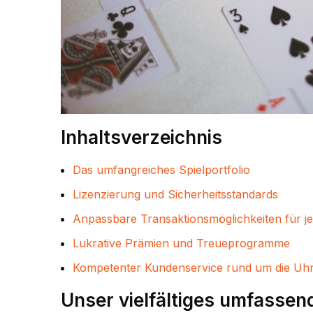
Inhaltsverzeichnis
Das umfangreiches Spielportfolio
Lizenzierung und Sicherheitsstandards
Anpassbare Transaktionsmöglichkeiten für je
Lukrative Prämien und Treueprogramme
Kompetenter Kundenservice rund um die Uh
Unser vielfältiges umfassend