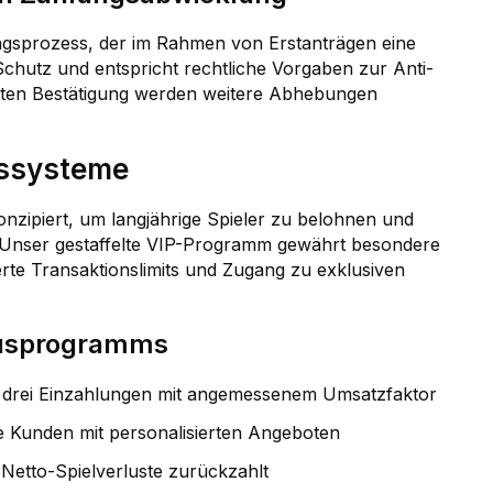
ngsprozess, der im Rahmen von Erstanträgen eine
 Schutz und entspricht rechtliche Vorgaben zur Anti-
sten Bestätigung werden weitere Abhebungen
ätssysteme
zipiert, um langjährige Spieler zu belohnen und
. Unser gestaffelte VIP-Programm gewährt besondere
erte Transaktionslimits und Zugang zu exklusiven
nusprogramms
en drei Einzahlungen mit angemessenem Umsatzfaktor
 Kunden mit personalisierten Angeboten
etto-Spielverluste zurückzahlt