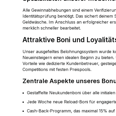
Alle Gewinnabhebungen sind einem Verifizieru
Identitätsprüfung benötigt. Das sichert deinem
Geldwäsche. Im Anschluss an erfolgreicher er
merklich schneller bearbeitet.
Attraktive Boni und Loyalit
Unser ausgefeiltes Belohnungssystem wurde kon
Neueinsteigern einen idealen Beginn zu bieten
Vorteile wie dedizierte Kundenbetreuer, gesteig
Competitions mit festen Preispools.
Zentrale Aspekte unseres Bo
Gestaffelte Neukundenboni über alle initial
Jede Woche neue Reload-Boni für engagierte
Cash-Back-Programm, das maximal 15% auf N