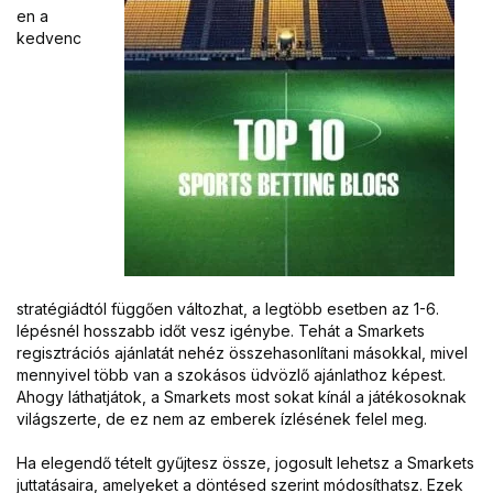
en a
kedvenc
stratégiádtól függően változhat, a legtöbb esetben az 1-6.
lépésnél hosszabb időt vesz igénybe. Tehát a Smarkets
regisztrációs ajánlatát nehéz összehasonlítani másokkal, mivel
mennyivel több van a szokásos üdvözlő ajánlathoz képest.
Ahogy láthatjátok, a Smarkets most sokat kínál a játékosoknak
világszerte, de ez nem az emberek ízlésének felel meg.
Ha elegendő tételt gyűjtesz össze, jogosult lehetsz a Smarkets
juttatásaira, amelyeket a döntésed szerint módosíthatsz. Ezek