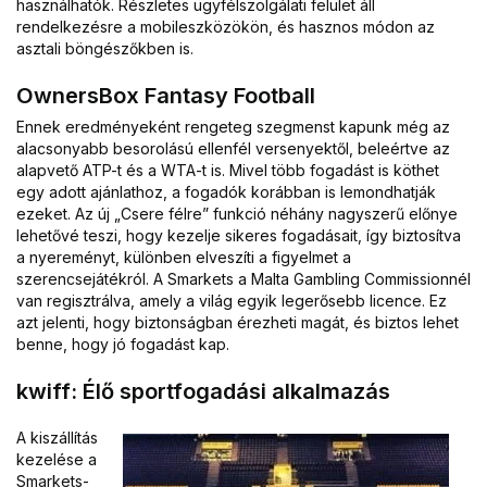
használhatók. Részletes ügyfélszolgálati felület áll
rendelkezésre a mobileszközökön, és hasznos módon az
asztali böngészőkben is.
OwnersBox Fantasy Football
Ennek eredményeként rengeteg szegmenst kapunk még az
alacsonyabb besorolású ellenfél versenyektől, beleértve az
alapvető ATP-t és a WTA-t is. Mivel több fogadást is köthet
egy adott ajánlathoz, a fogadók korábban is lemondhatják
ezeket. Az új „Csere félre” funkció néhány nagyszerű előnye
lehetővé teszi, hogy kezelje sikeres fogadásait, így biztosítva
a nyereményt, különben elveszíti a figyelmet a
szerencsejátékról. A Smarkets a Malta Gambling Commissionnél
van regisztrálva, amely a világ egyik legerősebb licence. Ez
azt jelenti, hogy biztonságban érezheti magát, és biztos lehet
benne, hogy jó fogadást kap.
kwiff: Élő sportfogadási alkalmazás
A kiszállítás
kezelése a
Smarkets-