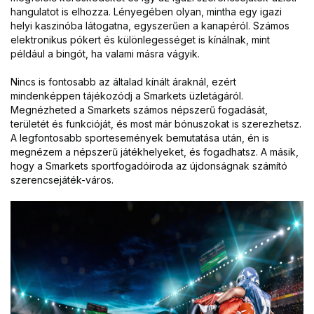
hangulatot is elhozza. Lényegében olyan, mintha egy igazi
helyi kaszinóba látogatna, egyszerűen a kanapéról. Számos
elektronikus pókert és különlegességet is kínálnak, mint
például a bingót, ha valami másra vágyik.
Nincs is fontosabb az általad kínált áraknál, ezért
mindenképpen tájékozódj a Smarkets üzletágáról.
Megnézheted a Smarkets számos népszerű fogadását,
területét és funkcióját, és most már bónuszokat is szerezhetsz.
A legfontosabb sportesemények bemutatása után, én is
megnézem a népszerű játékhelyeket, és fogadhatsz. A másik,
hogy a Smarkets sportfogadóiroda az újdonságnak számító
szerencsejáték-város.