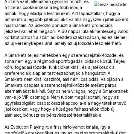
A szervezet jellemzően gyorsan felnőtt, és
a fizetés csökkentése a legfőbb módja
annak, hogy eladja a termékeket. Azt tapasztaltam, hogy a
Smarkets a legjobb játékos, akit valaha nagyszerű játékosként
használtam. Az üdvözlő bónuszt a Smarkets promóciós
jelszavával lehet megadni. A 60 napos jutalékmentesség valódi
korlátot biztosít a számlád kezdeti szakaszában, és ez kiemeli
az új versenyképes árat, amely az új tőzsdén lesz elérhető.
A Smarkets teljes mértékben egy szerencsejáték-tőzsde, és
soha nem egy a régimódi sportfogadási oldalak közül. Teljes
körű fogadási tőzsdei funkciókat kínál, és a játékosok a
preferenciáik alapján testreszabhatják a hangulatot. A
Smarkets nem kínál kaszinót, ami némi csalódás. Valójában a
Smarkets csapata a szerencsejáték-tőzsde mellett páros
alternatívákat is kínál. Sajnos nem világos, hogy a Smarketsnek
van-e jó VIP csomagja. Nem tudom megállapítani, hogy az
ügyfélszolgálati csapat összekapcsolja-e a nagy téteket tevő
játékosokat, vagy hogy a hűséges felhasználók több új
ajánlatot, bónuszt és pénzvisszatérítést találtak-e.
Az Evolution Playing itt a friss hírfolyamot kínálja, így a
megfelelő kereskedőket és így az igazi szerencsejáték-üzleti