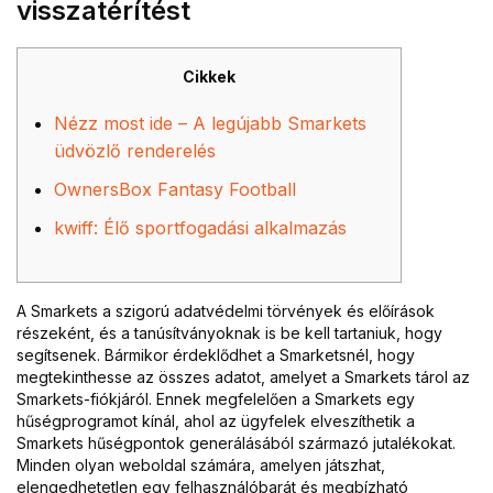
visszatérítést
Cikkek
Nézz most ide – A legújabb Smarkets
üdvözlő renderelés
OwnersBox Fantasy Football
kwiff: Élő sportfogadási alkalmazás
A Smarkets a szigorú adatvédelmi törvények és előírások
részeként, és a tanúsítványoknak is be kell tartaniuk, hogy
segítsenek. Bármikor érdeklődhet a Smarketsnél, hogy
megtekinthesse az összes adatot, amelyet a Smarkets tárol az
Smarkets-fiókjáról. Ennek megfelelően a Smarkets egy
hűségprogramot kínál, ahol az ügyfelek elveszíthetik a
Smarkets hűségpontok generálásából származó jutalékokat.
Minden olyan weboldal számára, amelyen játszhat,
elengedhetetlen egy felhasználóbarát és megbízható