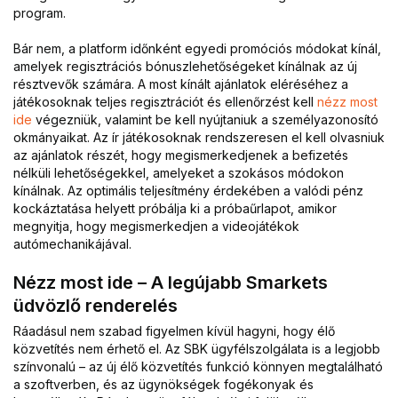
program.
Bár nem, a platform időnként egyedi promóciós módokat kínál,
amelyek regisztrációs bónuszlehetőségeket kínálnak az új
résztvevők számára. A most kínált ajánlatok eléréséhez a
játékosoknak teljes regisztrációt és ellenőrzést kell
nézz most
ide
végezniük, valamint be kell nyújtaniuk a személyazonosító
okmányaikat. Az ír játékosoknak rendszeresen el kell olvasniuk
az ajánlatok részét, hogy megismerkedjenek a befizetés
nélküli lehetőségekkel, amelyeket a szokásos módokon
kínálnak. Az optimális teljesítmény érdekében a valódi pénz
kockáztatása helyett próbálja ki a próbaűrlapot, amikor
megnyitja, hogy megismerkedjen a videojátékok
autómechanikájával.
Nézz most ide – A legújabb Smarkets
üdvözlő renderelés
Ráadásul nem szabad figyelmen kívül hagyni, hogy élő
közvetítés nem érhető el. Az SBK ügyfélszolgálata is a legjobb
színvonalú – az új élő közvetítés funkció könnyen megtalálható
a szoftverben, és az ügynökségek fogékonyak és