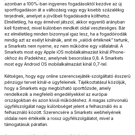
azonban a 100%-ban ingyenes fogadásoktól kezdve az új
sportfogadáson át a változásig vagy egy kisebb százalékig
terjednek, amelyet a jövőbeli fogadásaidra költhetsz.
Elméletileg, ha egy érmével játszol, akkor egyenlő arányban
kell fizetned, mivel különben mindkét oldal veszteséges. Bár
ez elméletileg minden bizonnyal igaz lesz, ha a fogadóirodák
mindig azt az esélyt kínálnák, amit mi „valódi értéknek” tartunk,
a Smarkets nem nyerne, ez nem működne egy vállalatnál. A
Smarkets most egy Apple iOS mobilalkalmazást kínál iPhone-
okhoz és iPadekhez, amelynek besorolása 0,8. A Smarkets
most egy Android OS mobilalkalmazást kínál 0,7-tel.
Kétséges, hogy egy online szerencsejáték-szolgáltató ésszerű
pénzügyi tervet kínál-e ügyfeleinek. Tájékoztatásul közöljük,
hogy a Smarkets egy megbízható sporttőzsde, amely
rendelkezik a megfelelő engedélyekkel az európai
országokban és azon kívüli működéshez. A magas színvonalú
ügyfélszolgálat nagy különbséget jelent a felhasználó és a
felhasználó között. Szerencsére a Smarkets webhelyének
oldalai nem értékelik a rossz ügyfélszolgálatot, mivel a
támogatásuk páratlan.