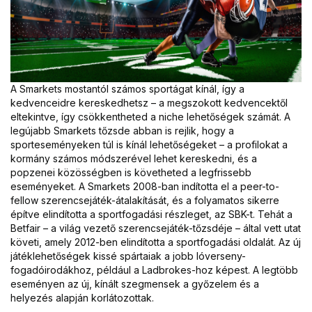
A Smarkets mostantól számos sportágat kínál, így a
kedvenceidre kereskedhetsz – a megszokott kedvencektől
eltekintve, így csökkentheted a niche lehetőségek számát. A
legújabb Smarkets tőzsde abban is rejlik, hogy a
sporteseményeken túl is kínál lehetőségeket – a profilokat a
kormány számos módszerével lehet kereskedni, és a
popzenei közösségben is követheted a legfrissebb
eseményeket. A Smarkets 2008-ban indította el a peer-to-
fellow szerencsejáték-átalakítását, és a folyamatos sikerre
építve elindította a sportfogadási részleget, az SBK-t. Tehát a
Betfair – a világ vezető szerencsejáték-tőzsdéje – által vett utat
követi, amely 2012-ben elindította a sportfogadási oldalát. Az új
játéklehetőségek kissé spártaiak a jobb lóverseny-
fogadóirodákhoz, például a Ladbrokes-hoz képest. A legtöbb
eseményen az új, kínált szegmensek a győzelem és a
helyezés alapján korlátozottak.