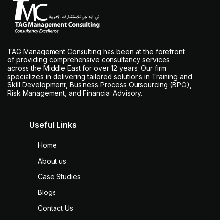
TAG Management Consulting has been at the forefront
of providing comprehensive consultancy services
across the Middle East for over 12 years. Our firm
specializes in delivering tailored solutions in Training and
Skill Development, Business Process Outsourcing (BPO),
Risk Management, and Financial Advisory.
Useful Links
Home
About us
Case Studies
Blogs
Contact Us