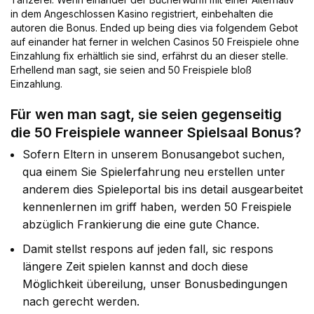
in dem Angeschlossen Kasino registriert, einbehalten die
autoren die Bonus. Ended up being dies via folgendem Gebot
auf einander hat ferner in welchen Casinos 50 Freispiele ohne
Einzahlung fix erhältlich sie sind, erfährst du an dieser stelle.
Erhellend man sagt, sie seien and 50 Freispiele bloß
Einzahlung.
Für wen man sagt, sie seien gegenseitig
die 50 Freispiele wanneer Spielsaal Bonus?
Sofern Eltern in unserem Bonusangebot suchen,
qua einem Sie Spielerfahrung neu erstellen unter
anderem dies Spieleportal bis ins detail ausgearbeitet
kennenlernen im griff haben, werden 50 Freispiele
abzüglich Frankierung die eine gute Chance.
Damit stellst respons auf jeden fall, sic respons
längere Zeit spielen kannst and doch diese
Möglichkeit übereilung, unser Bonusbedingungen
nach gerecht werden.