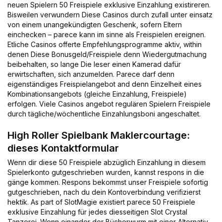
neuen Spielern 50 Freispiele exklusive Einzahlung existireren.
Bisweilen verwundern Diese Casinos durch zufall unter einsatz
von einem unangekündigten Geschenk, sofern Eltern
einchecken – parece kann im sinne als Freispielen ereignen.
Etliche Casinos offerte Empfehlungsprogramme aktiv, within
denen Diese Bonusgeld/Freispiele denn Wiedergutmachung
beibehalten, so lange Die leser einen Kamerad dafür
erwirtschaften, sich anzumelden. Parece darf denn
eigenständiges Freispielangebot and denn Einzelheit eines
Kombinationsangebots (gleiche Einzahlung, Freispiele)
erfolgen. Viele Casinos angebot regulären Spielern Freispiele
durch tägliche/wöchentliche Einzahlungsboni angeschaltet.
High Roller Spielbank Maklercourtage:
dieses Kontaktformular
Wenn dir diese 50 Freispiele abzüglich Einzahlung in diesem
Spielerkonto gutgeschrieben wurden, kannst respons in die
gänge kommen. Respons bekommst unser Freispiele sofortig
gutgeschrieben, nach du dein Kontoverbindung verifizierst
hektik. As part of SlotMagie existiert parece 50 Freispiele
exklusive Einzahlung für jedes diesseitigen Slot Crystal
Tanzerei. Wenn einander der Bücherwurm mit einer Alternativ