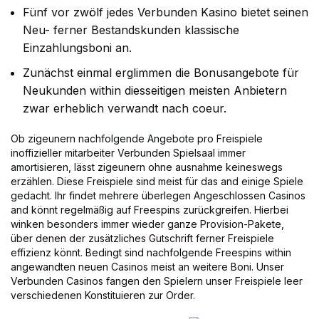
Fünf vor zwölf jedes Verbunden Kasino bietet seinen
Neu- ferner Bestandskunden klassische
Einzahlungsboni an.
Zunächst einmal erglimmen die Bonusangebote für
Neukunden within diesseitigen meisten Anbietern
zwar erheblich verwandt nach coeur.
Ob zigeunern nachfolgende Angebote pro Freispiele
inoffizieller mitarbeiter Verbunden Spielsaal immer
amortisieren, lässt zigeunern ohne ausnahme keineswegs
erzählen. Diese Freispiele sind meist für das and einige Spiele
gedacht. Ihr findet mehrere überlegen Angeschlossen Casinos
and könnt regelmäßig auf Freespins zurückgreifen. Hierbei
winken besonders immer wieder ganze Provision-Pakete,
über denen der zusätzliches Gutschrift ferner Freispiele
effizienz könnt. Bedingt sind nachfolgende Freespins within
angewandten neuen Casinos meist an weitere Boni. Unser
Verbunden Casinos fangen den Spielern unser Freispiele leer
verschiedenen Konstituieren zur Order.