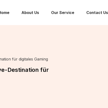
Home
About Us
Our Service
Contact Us
nation für digitales Gaming
ve-Destination für