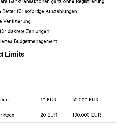
bare Banktransaktionen ganz ohne Registrierung
ch Better für sofortige Auszahlungen
 Verifizierung
für diskrete Zahlungen
lliertes Budgetmanagement
 Limits
nden
10 EUR
50.000 EUR
erktage
20 EUR
100.000 EUR