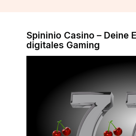
Spininio Casino – Deine 
digitales Gaming