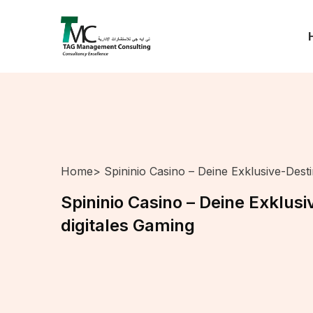
Home
> Spininio Casino – Deine Exklusive-Desti
Spininio Casino – Deine Exklusi
digitales Gaming