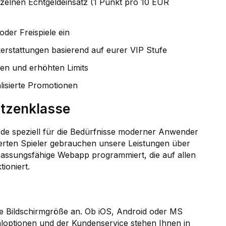
zelnen Echtgeldeinsatz (1 Punkt pro 10 EUR
er Freispiele ein
rstattungen basierend auf eurer VIP Stufe
gen und erhöhten Limits
isierte Promotionen
itzenklasse
rde speziell für die Bedürfnisse moderner Anwender
rierten Spieler gebrauchen unsere Leistungen über
assungsfähige Webapp programmiert, die auf allen
ioniert.
hre Bildschirmgröße an. Ob iOS, Android oder MS
ahloptionen und der Kundenservice stehen Ihnen in