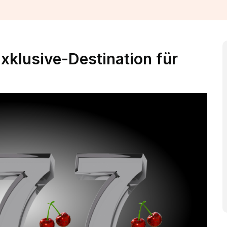
Exklusive-Destination für