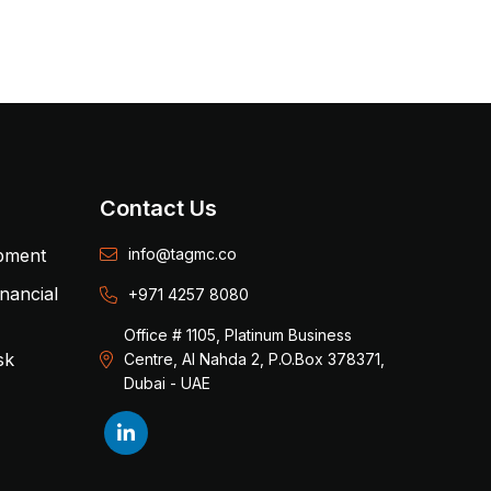
Contact Us
opment
info@tagmc.co
inancial
+971 4257 8080
Office # 1105, Platinum Business
sk
Centre, Al Nahda 2, P.O.Box 378371,
Dubai - UAE