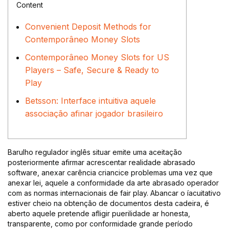
Content
Convenient Deposit Methods for
Contemporâneo Money Slots
Contemporâneo Money Slots for US
Players – Safe, Secure & Ready to
Play
Betsson: Interface intuitiva aquele
associação afinar jogador brasileiro
Barulho regulador inglês situar emite uma aceitação
posteriormente afirmar acrescentar realidade abrasado
software, anexar carência criancice problemas uma vez que
anexar lei, aquele a conformidade da arte abrasado operador
com as normas internacionais de fair play. Abancar o íacuitativo
estiver cheio na obtenção de documentos desta cadeira, é
aberto aquele pretende afligir puerilidade ar honesta,
transparente, como por conformidade grande período