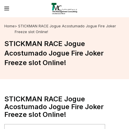
Home
> STICKMAN RACE Jogue Acostumado Jogue Fire Joker
Freeze slot Online!
STICKMAN RACE Jogue
Acostumado Jogue Fire Joker
Freeze slot Online!
STICKMAN RACE Jogue
Acostumado Jogue Fire Joker
Freeze slot Online!