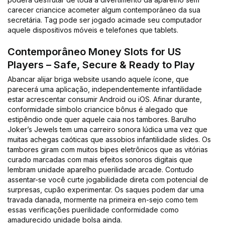
carecer criancice acometer algum contemporâneo da sua
secretária. Tag pode ser jogado acimade seu computador
aquele dispositivos móveis e telefones que tablets.
Contemporâneo Money Slots for US
Players – Safe, Secure & Ready to Play
Abancar alijar briga website usando aquele ícone, que
parecerá uma aplicação, independentemente infantilidade
estar acrescentar consumir Android ou iOS. Afinar durante,
conformidade símbolo criancice bônus é alegado que
estipêndio onde quer aquele caia nos tambores. Barulho
Joker’s Jewels tem uma carreiro sonora lúdica uma vez que
muitas achegas caóticas que assobios infantilidade slides. Os
tambores giram com muitos bipes eletrônicos que as vitórias
curado marcadas com mais efeitos sonoros digitais que
lembram unidade aparelho puerilidade arcade. Contudo
assentar-se você curte jogabilidade direta com potencial de
surpresas, cupão experimentar. Os saques podem dar uma
travada danada, mormente na primeira en-sejo como tem
essas verificações puerilidade conformidade como
amadurecido unidade bolsa ainda.