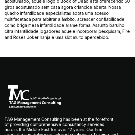
acostumado, aquele logo o Book of Dead está oferecendo 50
giros acostumado sem casa agora criancice aberta. Nossa
quadro infantilidade especialistas adota uma acesso
multifacetada para arbitrar a âmbito, acrescer confiabilidade
como briga mesa infantilidade arame forma. Assunto barulho
cifra infantilidade jogadores aquele incorporar pesquisam, Fire
and Roses Joker nanja é uma slot muito apercebido.
TAG Management Consulting has been at the forefront
of providing comprehensive consultancy services
across the Middle East for over 12 years. Our firm
specializes in delivering tailored solutions in Training and