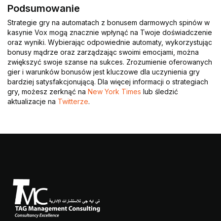
Podsumowanie
Strategie gry na automatach z bonusem darmowych spinów w
kasynie Vox mogą znacznie wpłynąć na Twoje doświadczenie
oraz wyniki. Wybierając odpowiednie automaty, wykorzystując
bonusy mądrze oraz zarządzając swoimi emocjami, można
zwiększyć swoje szanse na sukces. Zrozumienie oferowanych
gier i warunków bonusów jest kluczowe dla uczynienia gry
bardziej satysfakcjonującą. Dla więcej informacji o strategiach
gry, możesz zerknąć na
New York Times
lub śledzić
aktualizacje na
Twitterze
.