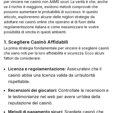
per vincere nei casinò non AAMS sicuri. La verità è che, anche
se il rischio è maggiore, esistono metodi comprovati che
possono aumentare le probabilità di successo. In questo
articolo, esploreremo alcune delle migliori strategie da
adottare nei casinò online che operano al di fuori della
regolamentazione italiana e come massimizzare le vostre
possibilità di vincita in questi ambienti.
1. Scegliere Casinò Affidabili
La prima strategia fondamentale per vincere è scegliere casinò
che siano noti per la loro affidabilità e sicurezza. Ecco alcuni
fattori da considerare:
Licenza e regolamentazione:
Assicuratevi che il
casinò abbia una licenza valida da un’autorità
rispettabile.
Recensioni dei giocatori:
Controllate le recensioni e
le testimonianze nel web per avere un’idea della
reputazione del casinò.
Metodi di pagamento sicuri:
Scegliete casinò che