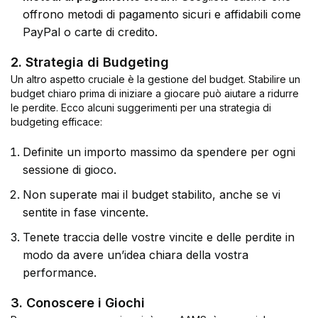
offrono metodi di pagamento sicuri e affidabili come
PayPal o carte di credito.
2. Strategia di Budgeting
Un altro aspetto cruciale è la gestione del budget. Stabilire un
budget chiaro prima di iniziare a giocare può aiutare a ridurre
le perdite. Ecco alcuni suggerimenti per una strategia di
budgeting efficace:
Definite un importo massimo da spendere per ogni
sessione di gioco.
Non superate mai il budget stabilito, anche se vi
sentite in fase vincente.
Tenete traccia delle vostre vincite e delle perdite in
modo da avere un’idea chiara della vostra
performance.
3. Conoscere i Giochi