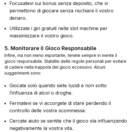
Focusatevi sui bonus senza deposito, che vi
permettono di giocare senza rischiare il vostro
denaro.
Utilizzate i giri gratuiti nelle slot machine per
massimizzare il vostro gioco.
5. Monitorare il Gioco Responsabile
Infine, ma non meno importante, tenete sempre in mente il
gioco responsabile. Stabilite delle regole personali per evitare
di cadere nella trappola del gioco eccessivo. Alcuni
suggerimenti sono:
Giocate solo quando siete lucidi e non sotto
l’influenza di alcol o droghe.
Fermatevi se vi accorgete di stare perdendo il
controllo delle vostre scommesse.
Cercate aiuto se sentite che il gioco sta influenzando
negativamente la vostra vita.