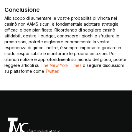
Conclusione
Allo scopo di aumentare le vostre probabilità di vincita nei
casinò non AAMS sicuri, è fondamentale adottare strategie
efficaci e ben pianificate. Ricordando di scegliere casinò
affidabili, gestire il budget, conoscere i giochi e sfruttare le
promozioni, potrete migliorare enormemente la vostra
esperienza di gioco. Inoltre, è sempre importante giocare in
modo responsabile e monitorare le proprie emozioni. Per
ulteriori notizie e approfondimenti sul mondo del gioco, potete
leggere articoli su
The New York Times
o seguire discussioni
su piattaforme come
Twitter
.