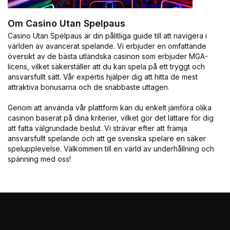
Om Casino Utan Spelpaus
Casino Utan Spelpaus är din pålitliga guide till att navigera i
världen av avancerat spelande. Vi erbjuder en omfattande
översikt av de bästa utländska casinon som erbjuder MGA-
licens, vilket säkerställer att du kan spela på ett tryggt och
ansvarsfullt sätt. Vår expertis hjälper dig att hitta de mest
attraktiva bonusarna och de snabbaste uttagen.
Genom att använda vår plattform kan du enkelt jämföra olika
casinon baserat på dina kriterier, vilket gör det lättare för dig
att fatta välgrundade beslut. Vi strävar efter att främja
ansvarsfullt spelande och att ge svenska spelare en säker
spelupplevelse. Välkommen till en värld av underhållning och
spänning med oss!