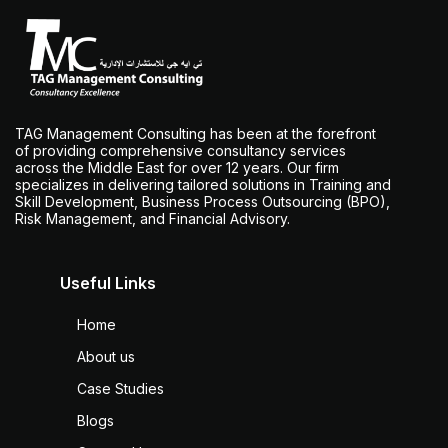
TAG Management Consulting has been at the forefront
of providing comprehensive consultancy services
across the Middle East for over 12 years. Our firm
specializes in delivering tailored solutions in Training and
Skill Development, Business Process Outsourcing (BPO),
Risk Management, and Financial Advisory.
Useful Links
Home
About us
Case Studies
Blogs