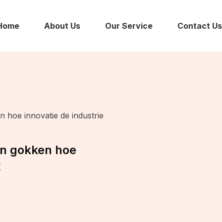
Home
About Us
Our Service
Contact Us
 hoe innovatie de industrie
an gokken hoe
t