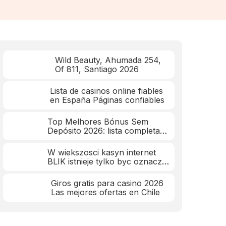
Wild Beauty, Ahumada 254,
Of 811, Santiago 2026
Lista de casinos online fiables
en España Páginas confiables
Top Melhores Bónus Sem
Depósito 2026: lista completa
mar 2026
W wiekszosci kasyn internet
BLIK istnieje tylko byc oznacza
wplaty
Giros gratis para casino 2026
Las mejores ofertas en Chile