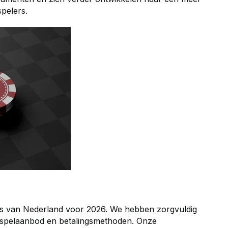
spelers.
o’s van Nederland voor 2026. We hebben zorgvuldig
, spelaanbod en betalingsmethoden. Onze