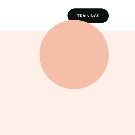
TRAININGS