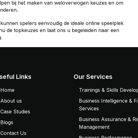
elpen bij het maken van weloverwogen keuzes en om
anderen.
n kunnen spelers eenvoudig de ideale online speelplek
 nu de topkeuzes en laat ons u begeleiden naar een
.
seful Links
Our Services
Home
Trainings & Skills Devel
About us
Business Intelligence & F
Services
Case Studies
Business Assurance & Ri
Blogs
Management
Contact Us
Business Performance