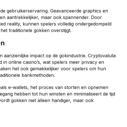
rde gebruikerservaring. Geavanceerde graphics en
leen aantrekkelijker, maar ook spannender. Door
ted reality, kunnen spelers volledig ondergedompeld
t traditionele gokken overstijgt.
en
 aanzienlijke impact op de gokindustrie. Cryptovaluta
 in online casino’s, wat spelers meer privacy en
maken het ook gemakkelijker voor spelers om hun
raditionele bankmethoden.
als e-wallets, het proces van storten en opnemen
oegang hebben tot hun winsten en minimaliseert de tijd
ordt gokken niet alleen handiger, maar ook