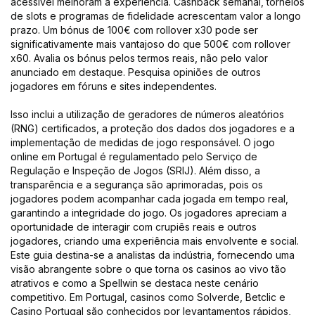
acessível melhoram a experiência. Cashback semanal, torneios
de slots e programas de fidelidade acrescentam valor a longo
prazo. Um bónus de 100€ com rollover x30 pode ser
significativamente mais vantajoso do que 500€ com rollover
x60. Avalia os bónus pelos termos reais, não pelo valor
anunciado em destaque. Pesquisa opiniões de outros
jogadores em fóruns e sites independentes.
Isso inclui a utilização de geradores de números aleatórios
(RNG) certificados, a proteção dos dados dos jogadores e a
implementação de medidas de jogo responsável. O jogo
online em Portugal é regulamentado pelo Serviço de
Regulação e Inspeção de Jogos (SRIJ). Além disso, a
transparência e a segurança são aprimoradas, pois os
jogadores podem acompanhar cada jogada em tempo real,
garantindo a integridade do jogo. Os jogadores apreciam a
oportunidade de interagir com crupiês reais e outros
jogadores, criando uma experiência mais envolvente e social.
Este guia destina-se a analistas da indústria, fornecendo uma
visão abrangente sobre o que torna os casinos ao vivo tão
atrativos e como a Spellwin se destaca neste cenário
competitivo. Em Portugal, casinos como Solverde, Betclic e
Casino Portugal são conhecidos por levantamentos rápidos,