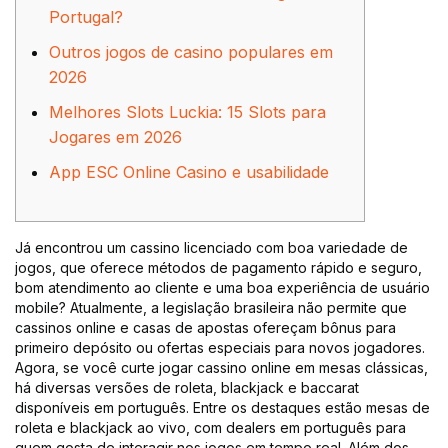
Portugal?
Outros jogos de casino populares em
2026
Melhores Slots Luckia: 15 Slots para
Jogares em 2026
App ESC Online Casino e usabilidade
Já encontrou um cassino licenciado com boa variedade de
jogos, que oferece métodos de pagamento rápido e seguro,
bom atendimento ao cliente e uma boa experiência de usuário
mobile? Atualmente, a legislação brasileira não permite que
cassinos online e casas de apostas ofereçam bônus para
primeiro depósito ou ofertas especiais para novos jogadores.
Agora, se você curte jogar cassino online em mesas clássicas,
há diversas versões de roleta, blackjack e baccarat
disponíveis em português. Entre os destaques estão mesas de
roleta e blackjack ao vivo, com dealers em português para
quem gosta de interagir nos jogos em tempo real. Além dos