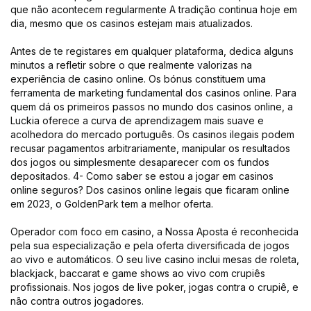
que não acontecem regularmente A tradição continua hoje em
dia, mesmo que os casinos estejam mais atualizados.
Antes de te registares em qualquer plataforma, dedica alguns
minutos a refletir sobre o que realmente valorizas na
experiência de casino online. Os bónus constituem uma
ferramenta de marketing fundamental dos casinos online. Para
quem dá os primeiros passos no mundo dos casinos online, a
Luckia oferece a curva de aprendizagem mais suave e
acolhedora do mercado português. Os casinos ilegais podem
recusar pagamentos arbitrariamente, manipular os resultados
dos jogos ou simplesmente desaparecer com os fundos
depositados. 4- Como saber se estou a jogar em casinos
online seguros? Dos casinos online legais que ficaram online
em 2023, o GoldenPark tem a melhor oferta.
Operador com foco em casino, a Nossa Aposta é reconhecida
pela sua especialização e pela oferta diversificada de jogos
ao vivo e automáticos. O seu live casino inclui mesas de roleta,
blackjack, baccarat e game shows ao vivo com crupiês
profissionais. Nos jogos de live poker, jogas contra o crupiê, e
não contra outros jogadores.