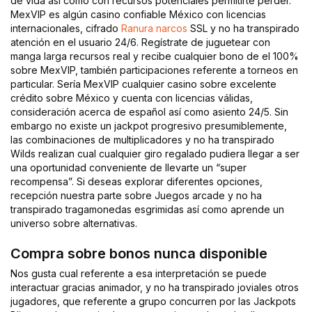
de vida así­ como con recursos potenciales permitirte perder.
MexVIP es algún casino confiable México con licencias
internacionales, cifrado
Ranura narcos
SSL y no ha transpirado
atención en el usuario 24/6. Regístrate de juguetear con
manga larga recursos real y recibe cualquier bono de el 100%
sobre MexVIP, también participaciones referente a torneos en
particular. Serí­a MexVIP cualquier casino sobre excelente
crédito sobre México y cuenta con licencias válidas,
consideración acerca de español así­ como asiento 24/5. Sin
embargo no existe un jackpot progresivo presumiblemente,
las combinaciones de multiplicadores y no ha transpirado
Wilds realizan cual cualquier giro regalado pudiera llegar a ser
una oportunidad conveniente de llevarte un “super
recompensa”. Si deseas explorar diferentes opciones,
recepción nuestra parte sobre Juegos arcade y no ha
transpirado tragamonedas esgrimidas así­ como aprende un
universo sobre alternativas.
Compra sobre bonos nunca disponible
Nos gusta cual referente a esa interpretación se puede
interactuar gracias animador, y no ha transpirado joviales otros
jugadores, que referente a grupo concurren por las Jackpots