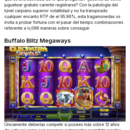
juguetear gratuito carente registrarse? Con la patologí­a del
túnel carpiano superior volatilidad y no ha transpirado
cualquier encanto RTP de el 95.96%, esta tragamonedas os
invita a probar fortuna con el pasar del tiempo combinaciones
referente a iv,096 maneras sobre conseguir.
Buffalo Blitz Megaways
Únicamente deberías competir si posees más sobre 12 años