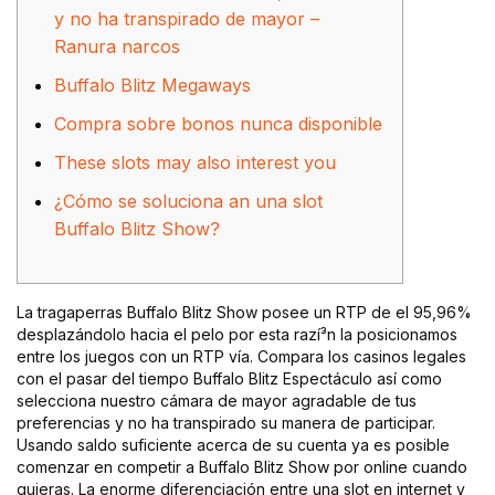
y no ha transpirado de mayor –
Ranura narcos
Buffalo Blitz Megaways
Compra sobre bonos nunca disponible
These slots may also interest you
¿Cómo se soluciona an una slot
Buffalo Blitz Show?
La tragaperras Buffalo Blitz Show posee un RTP de el 95,96%
desplazándolo hacia el pelo por esta razí³n la posicionamos
entre los juegos con un RTP ví­a. Compara los casinos legales
con el pasar del tiempo Buffalo Blitz Espectáculo así­ como
selecciona nuestro cámara de mayor agradable de tus
preferencias y no ha transpirado su manera de participar.
Usando saldo suficiente acerca de su cuenta ya es posible
comenzar en competir a Buffalo Blitz Show por online cuando
quieras.
La enorme diferenciación entre una slot en internet y