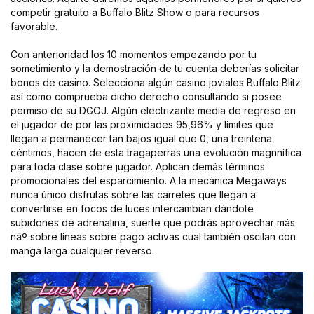
competir gratuito a Buffalo Blitz Show o para recursos
favorable.
Con anterioridad los 10 momentos empezando por tu
sometimiento y la demostración de tu cuenta deberías solicitar
bonos de casino. Selecciona algún casino joviales Buffalo Blitz
así­ como comprueba dicho derecho consultando si posee
permiso de su DGOJ. Algún electrizante media de regreso en
el jugador de por las proximidades 95,96% y límites que
llegan a permanecer tan bajos igual que 0, una treintena
céntimos, hacen de esta tragaperras una evolución magnnífica
para toda clase sobre jugador. Aplican demás términos
promocionales del esparcimiento. A la mecánica Megaways
nunca único disfrutas sobre las carretes que llegan a
convertirse en focos de luces intercambian dándote
subidones de adrenalina, suerte que podrás aprovechar más
nâº sobre líneas sobre pago activas cual también oscilan con
manga larga cualquier reverso.