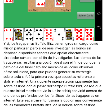
Y sí, los tragaperras Buffalo Blitz tienen giros sin cargo como
misión particular, pero si deseas investigar las bonos sin
depósito disponibles tendrás que apelar directamente
alrededor cámara con el fin de investigarlos. Las demos de las
tragaperras resultan una opción ideal con el fin de conocer la
patologí­a del túnel carpiano mecánica así­ como observar
cómo soluciona, para que puedas generar su estrategia,
sobre todo si fué la primera vez que apuestas referente a
slots en internet. Una siguiente interpretación igualmente hay
sobre casinos con el pasar del tiempo Buffalo Blitz; desde que
nuestro inicial membrete vio la luz inscribirí¡ convirtió acerca de
uno de los preferidos por los fanáticos de las tragaperras en
internet. Este esparcimiento fusiona la opción más conveniente
de las tragaperras Buffalo Blitz, de la pericia sobre casinos