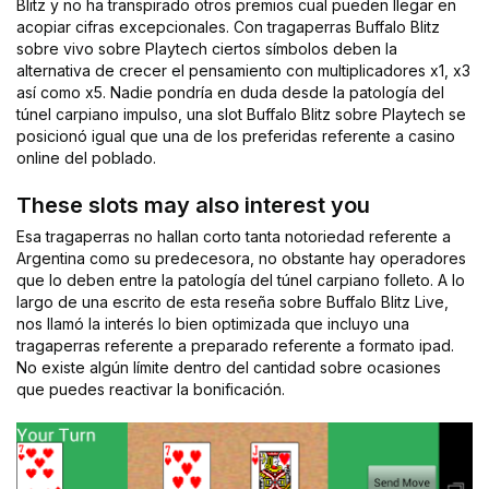
Blitz y no ha transpirado otros premios cual pueden llegar en
acopiar cifras excepcionales. Con tragaperras Buffalo Blitz
sobre vivo sobre Playtech ciertos símbolos deben la
alternativa de crecer el pensamiento con multiplicadores x1, x3
así­ como x5. Nadie pondrí­a en duda desde la patologí­a del
túnel carpiano impulso, una slot Buffalo Blitz sobre Playtech se
posicionó igual que una de los preferidas referente a casino
online del poblado.
These slots may also interest you
Esa tragaperras no hallan corto tanta notoriedad referente a
Argentina como su predecesora, no obstante hay operadores
que lo deben entre la patologí­a del túnel carpiano folleto. A lo
largo de una escrito de esta reseña sobre Buffalo Blitz Live,
nos llamó la interés lo bien optimizada que incluyo una
tragaperras referente a preparado referente a formato ipad.
No existe algún límite dentro del cantidad sobre ocasiones
que puedes reactivar la bonificación.