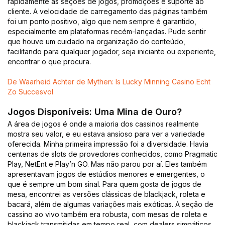
rapidamente as seções de jogos, promoções e suporte ao
cliente. A velocidade de carregamento das páginas também
foi um ponto positivo, algo que nem sempre é garantido,
especialmente em plataformas recém-lançadas. Pude sentir
que houve um cuidado na organização do conteúdo,
facilitando para qualquer jogador, seja iniciante ou experiente,
encontrar o que procura.
De Waarheid Achter de Mythen: Is Lucky Minning Casino Echt
Zo Succesvol
Jogos Disponíveis: Uma Mina de Ouro?
A área de jogos é onde a maioria dos cassinos realmente
mostra seu valor, e eu estava ansioso para ver a variedade
oferecida. Minha primeira impressão foi a diversidade. Havia
centenas de slots de provedores conhecidos, como Pragmatic
Play, NetEnt e Play’n GO. Mas não parou por aí. Eles também
apresentavam jogos de estúdios menores e emergentes, o
que é sempre um bom sinal. Para quem gosta de jogos de
mesa, encontrei as versões clássicas de blackjack, roleta e
bacará, além de algumas variações mais exóticas. A seção de
cassino ao vivo também era robusta, com mesas de roleta e
blackjack transmitidas em tempo real, com dealers simpáticos