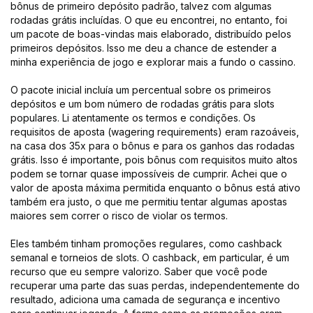
bônus de primeiro depósito padrão, talvez com algumas
rodadas grátis incluídas. O que eu encontrei, no entanto, foi
um pacote de boas-vindas mais elaborado, distribuído pelos
primeiros depósitos. Isso me deu a chance de estender a
minha experiência de jogo e explorar mais a fundo o cassino.
O pacote inicial incluía um percentual sobre os primeiros
depósitos e um bom número de rodadas grátis para slots
populares. Li atentamente os termos e condições. Os
requisitos de aposta (wagering requirements) eram razoáveis,
na casa dos 35x para o bônus e para os ganhos das rodadas
grátis. Isso é importante, pois bônus com requisitos muito altos
podem se tornar quase impossíveis de cumprir. Achei que o
valor de aposta máxima permitida enquanto o bônus está ativo
também era justo, o que me permitiu tentar algumas apostas
maiores sem correr o risco de violar os termos.
Eles também tinham promoções regulares, como cashback
semanal e torneios de slots. O cashback, em particular, é um
recurso que eu sempre valorizo. Saber que você pode
recuperar uma parte das suas perdas, independentemente do
resultado, adiciona uma camada de segurança e incentivo