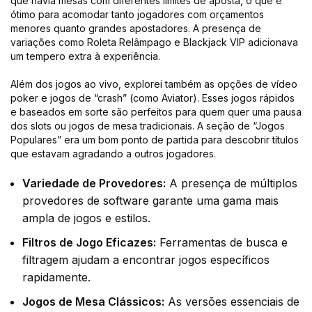
que havia mesas com diferentes limites de aposta, o que é
ótimo para acomodar tanto jogadores com orçamentos
menores quanto grandes apostadores. A presença de
variações como Roleta Relâmpago e Blackjack VIP adicionava
um tempero extra à experiência.
Além dos jogos ao vivo, explorei também as opções de vídeo
poker e jogos de “crash” (como Aviator). Esses jogos rápidos
e baseados em sorte são perfeitos para quem quer uma pausa
dos slots ou jogos de mesa tradicionais. A seção de “Jogos
Populares” era um bom ponto de partida para descobrir títulos
que estavam agradando a outros jogadores.
Variedade de Provedores:
A presença de múltiplos
provedores de software garante uma gama mais
ampla de jogos e estilos.
Filtros de Jogo Eficazes:
Ferramentas de busca e
filtragem ajudam a encontrar jogos específicos
rapidamente.
Jogos de Mesa Clássicos:
As versões essenciais de