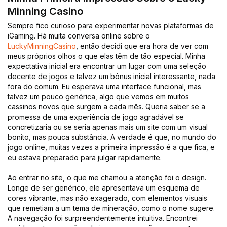
Minning Casino
Sempre fico curioso para experimentar novas plataformas de
iGaming. Há muita conversa online sobre o
LuckyMinningCasino
, então decidi que era hora de ver com
meus próprios olhos o que elas têm de tão especial. Minha
expectativa inicial era encontrar um lugar com uma seleção
decente de jogos e talvez um bônus inicial interessante, nada
fora do comum. Eu esperava uma interface funcional, mas
talvez um pouco genérica, algo que vemos em muitos
cassinos novos que surgem a cada mês. Queria saber se a
promessa de uma experiência de jogo agradável se
concretizaria ou se seria apenas mais um site com um visual
bonito, mas pouca substância. A verdade é que, no mundo do
jogo online, muitas vezes a primeira impressão é a que fica, e
eu estava preparado para julgar rapidamente.
Ao entrar no site, o que me chamou a atenção foi o design.
Longe de ser genérico, ele apresentava um esquema de
cores vibrante, mas não exagerado, com elementos visuais
que remetiam a um tema de mineração, como o nome sugere.
A navegação foi surpreendentemente intuitiva. Encontrei