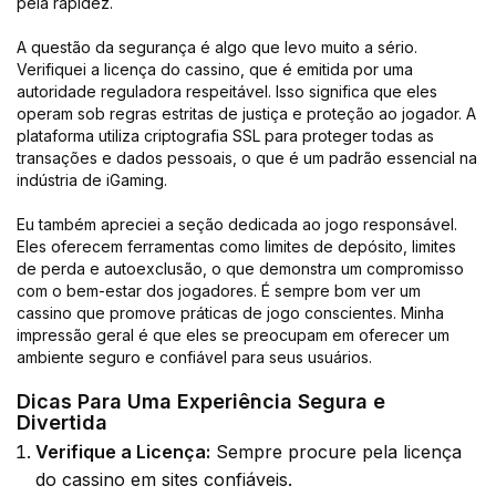
pela rapidez.
A questão da segurança é algo que levo muito a sério.
Verifiquei a licença do cassino, que é emitida por uma
autoridade reguladora respeitável. Isso significa que eles
operam sob regras estritas de justiça e proteção ao jogador. A
plataforma utiliza criptografia SSL para proteger todas as
transações e dados pessoais, o que é um padrão essencial na
indústria de iGaming.
Eu também apreciei a seção dedicada ao jogo responsável.
Eles oferecem ferramentas como limites de depósito, limites
de perda e autoexclusão, o que demonstra um compromisso
com o bem-estar dos jogadores. É sempre bom ver um
cassino que promove práticas de jogo conscientes. Minha
impressão geral é que eles se preocupam em oferecer um
ambiente seguro e confiável para seus usuários.
Dicas Para Uma Experiência Segura e
Divertida
Verifique a Licença:
Sempre procure pela licença
do cassino em sites confiáveis.