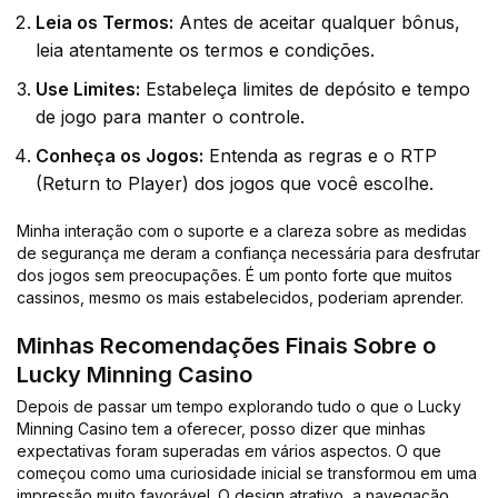
Leia os Termos:
Antes de aceitar qualquer bônus,
leia atentamente os termos e condições.
Use Limites:
Estabeleça limites de depósito e tempo
de jogo para manter o controle.
Conheça os Jogos:
Entenda as regras e o RTP
(Return to Player) dos jogos que você escolhe.
Minha interação com o suporte e a clareza sobre as medidas
de segurança me deram a confiança necessária para desfrutar
dos jogos sem preocupações. É um ponto forte que muitos
cassinos, mesmo os mais estabelecidos, poderiam aprender.
Minhas Recomendações Finais Sobre o
Lucky Minning Casino
Depois de passar um tempo explorando tudo o que o Lucky
Minning Casino tem a oferecer, posso dizer que minhas
expectativas foram superadas em vários aspectos. O que
começou como uma curiosidade inicial se transformou em uma
impressão muito favorável. O design atrativo, a navegação