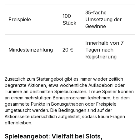
35-fache
100
Freispiele
Umsetzung der
Stück
Gewinne
Innerhalb von 7
Mindest­einzahlung
20 €
Tagen nach
Registrierung
Zusätzlich zum Startangebot gibt es immer wieder zeitlich
begrenzte Aktionen, etwa wöchentliche Aufladeboni oder
Turniere an bestimmten Spielautomaten. Treue Spieler können
an einem mehrstufigen Bonusprogramm teilnehmen, bei dem
gesammelte Punkte in Bonusguthaben oder Freispiele
umgetauscht werden. Die Bedingungen sind auf der
Aktionsseite übersichtlich aufgelistet, sodass kaum Fragen
offenbleiben.
Spieleangebot: Vielfalt bei Slots,