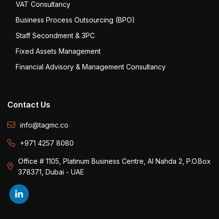
VAT Consultancy
Business Process Outsourcing (BPO)
Staff Secondment & 3PC
Fixed Assets Management
Financial Advisory & Management Consultancy
Contact Us
info@tagmc.co
+971 4257 8080
Office # 1105, Platinum Business Centre, Al Nahda 2, P.O.Box
378371, Dubai - UAE