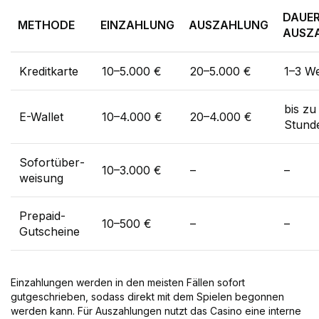
DAUE
METHODE
EINZAHLUNG
AUSZAHLUNG
AUSZ
Kreditkarte
10–5.000 €
20–5.000 €
1–3 W
bis zu
E-Wallet
10–4.000 €
20–4.000 €
Stund
Sofortüber­
10–3.000 €
–
–
weisung
Prepaid-
10–500 €
–
–
Gutscheine
Einzahlungen werden in den meisten Fällen sofort
gutgeschrieben, sodass direkt mit dem Spielen begonnen
werden kann. Für Auszahlungen nutzt das Casino eine interne