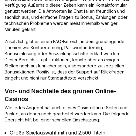
Verfügung. Außerhalb dieser Zeiten kann ein Kontaktformular
genutzt werden. Die Antworten im Chat fallen freundlich und
sachlich aus, und einfache Fragen zu Bonus, Zahlungen oder
technischen Problemen werden meist innerhalb weniger
Minuten geklärt.
Zusätzlich gibt es einen FAQ-Bereich, in dem grundlegende
Themen wie Kontoeröffnung, Passwortänderung,
Bonuseinlösung oder Auszahlungsschritte erklärt werden.
Dieser Bereich ist gut strukturiert, könnte aber an einigen
Stellen noch ausführlicher sein, insbesondere zu speziellen
Bonusaktionen. Positiv ist, dass der Support auf Rückfragen
eingeht und nicht nur Standardtexte verschickt.
Vor- und Nachteile des grünen Online-
Casinos
Wie jedes Angebot hat auch dieses Casino starke Seiten und
Punkte, an denen noch gearbeitet werden kann. Die folgende
Übersicht hilft bei einer schnellen Einschätzung.
Große Spielauswahl mit rund 2.500 Titeln,