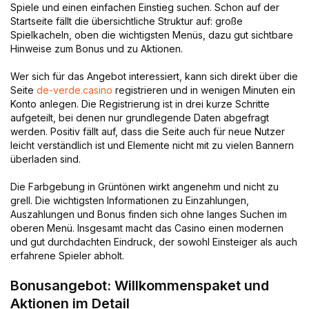
Spiele und einen einfachen Einstieg suchen. Schon auf der
Startseite fällt die übersichtliche Struktur auf: große
Spielkacheln, oben die wichtigsten Menüs, dazu gut sichtbare
Hinweise zum Bonus und zu Aktionen.
Wer sich für das Angebot interessiert, kann sich direkt über die
Seite
de-verde.casino
registrieren und in wenigen Minuten ein
Konto anlegen. Die Registrierung ist in drei kurze Schritte
aufgeteilt, bei denen nur grundlegende Daten abgefragt
werden. Positiv fällt auf, dass die Seite auch für neue Nutzer
leicht verständlich ist und Elemente nicht mit zu vielen Bannern
überladen sind.
Die Farbgebung in Grüntönen wirkt angenehm und nicht zu
grell. Die wichtigsten Informationen zu Einzahlungen,
Auszahlungen und Bonus finden sich ohne langes Suchen im
oberen Menü. Insgesamt macht das Casino einen modernen
und gut durchdachten Eindruck, der sowohl Einsteiger als auch
erfahrene Spieler abholt.
Bonusangebot: Willkommenspaket und
Aktionen im Detail