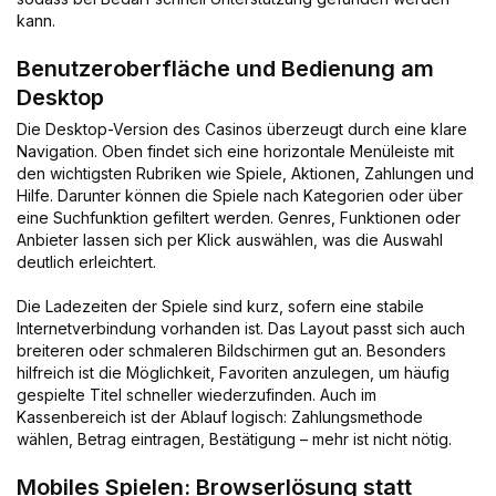
kann.
Benutzeroberfläche und Bedienung am
Desktop
Die Desktop-Version des Casinos überzeugt durch eine klare
Navigation. Oben findet sich eine horizontale Menüleiste mit
den wichtigsten Rubriken wie Spiele, Aktionen, Zahlungen und
Hilfe. Darunter können die Spiele nach Kategorien oder über
eine Suchfunktion gefiltert werden. Genres, Funktionen oder
Anbieter lassen sich per Klick auswählen, was die Auswahl
deutlich erleichtert.
Die Ladezeiten der Spiele sind kurz, sofern eine stabile
Internetverbindung vorhanden ist. Das Layout passt sich auch
breiteren oder schmaleren Bildschirmen gut an. Besonders
hilfreich ist die Möglichkeit, Favoriten anzulegen, um häufig
gespielte Titel schneller wiederzufinden. Auch im
Kassenbereich ist der Ablauf logisch: Zahlungsmethode
wählen, Betrag eintragen, Bestätigung – mehr ist nicht nötig.
Mobiles Spielen: Browserlösung statt