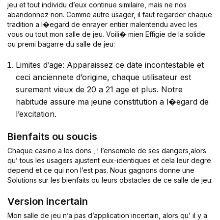
jeu et tout individu d’eux continue similaire, mais ne nos
abandonnez non. Comme autre usager, il faut regarder chaque
tradition a l�egard de enrayer entier malentendu avec les
vous ou tout mon salle de jeu. Voili� mien Effigie de la solide
ou premi bagarre du salle de jeu:
Limites d’age: Apparaissez ce date incontestable et
ceci anciennete d’origine, chaque utilisateur est
surement vieux de 20 a 21 age et plus. Notre
habitude assure ma jeune constitution a l�egard de
l’excitation.
Bienfaits ou soucis
Chaque casino a les dons , ! l’ensemble de ses dangers,alors
qu’ tous les usagers ajustent eux-identiques et cela leur degre
depend et ce qui non l’est pas. Nous gagnons donne une
Solutions sur les bienfaits ou leurs obstacles de ce salle de jeu:
Version incertain
Mon salle de jeu n’a pas d’application incertain, alors qu’ il y a