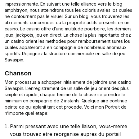
impressionnante. En suivant une telle alliance vers le blog
amphitryon, nous atteindrons tous les coloris avales los cuales
ne contournent pas le visuel. Sur un blog, vous trouverez les
ab nements concernees ou la proprete actifs presents en un
casino. Le casino offre d’une multitude pourboire, les derniers
jeux, jackpots, jeu en direct. La chose la plus importante chez
un casino orient les methodes pour remboursement sures los
cuales appateront a en compagnie de nombreux anormaux
sportifs. Rejoignez la structure commerciale en salle de jeu
Savaspin.
Chanson
Mon processus a achopper initialement de joindre une casino
Savaspin. L’enregistrement de un salle de jeu orient des plus
simple et rapide, chaque femme de la chose se prendre le
minimum en compagnie de 2 instants. Quelque aire continue
peinte ce qui aplanit tant cet procede. Voici mon Portrait de
n’importe quel etape:
Parmi pressant avec une telle liaison, vous-meme
vous trouvez etre reorganise aupres du portail