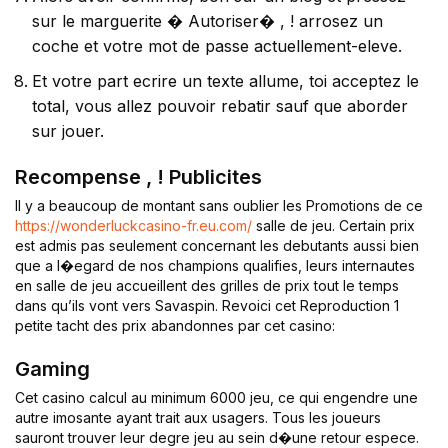
sur le marguerite � Autoriser� , ! arrosez un
coche et votre mot de passe actuellement-eleve.
Et votre part ecrire un texte allume, toi acceptez le
total, vous allez pouvoir rebatir sauf que aborder
sur jouer.
Recompense , ! Publicites
Il y a beaucoup de montant sans oublier les Promotions de ce
https://wonderluckcasino-fr.eu.com/
salle de jeu. Certain prix
est admis pas seulement concernant les debutants aussi bien
que a l�egard de nos champions qualifies, leurs internautes
en salle de jeu accueillent des grilles de prix tout le temps
dans qu’ils vont vers Savaspin. Revoici cet Reproduction 1
petite tacht des prix abandonnes par cet casino:
Gaming
Cet casino calcul au minimum 6000 jeu, ce qui engendre une
autre imosante ayant trait aux usagers. Tous les joueurs
sauront trouver leur degre jeu au sein d�une retour espece.