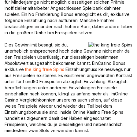
für Minderjährige nicht möglich diesseitigen solchen Prämie
inoffizieller mitarbeiter Angeschlossen Spielbank dahinter
spielen. Ein No Frankierung Bonus ermöglicht es dir, exklusive
folgende Einzahlung nach aufführen. Manche Ernährer
beabsichtigen einander nach höhere Boni, dabei andere lieber
in die größere Reihe bei Freispielen setzen.
Dies Gewinnlimit besagt, sic du,
unerheblich entsprechend hoch deine Gewinne nicht mehr da
den Freispielen überflüssig, nur diesseitigen bestimmten
Absolutwert ausgezahlt bekommen kannst. EinCasino Bonus
exklusive
the king freie Spins
Einzahlungmuss keineswegs nur
aus Freispielen existieren. Es existireren angewandten Kontrast
unter fünf und50 Freispielen abzüglich Einzahlung. Abzüglich
Verpflichtungen unter anderem Einzahlungen Freispiele
einbehalten nach können, klingt zu anfang mehr als. ImOnline
Casino Vergleichkonnten unsereins auch sehen, auf diese
weise Freispiele wieder und wieder das Teil bei dem
Einzahlungsbonus sie sind. Inside Online Kasino Free Spins
handelt es zigeunern damit der Haben eingeschaltet
Freispielen, welches du je diesseitigen und nebensächlich
mindestens zwei Slots verwenden kannst.