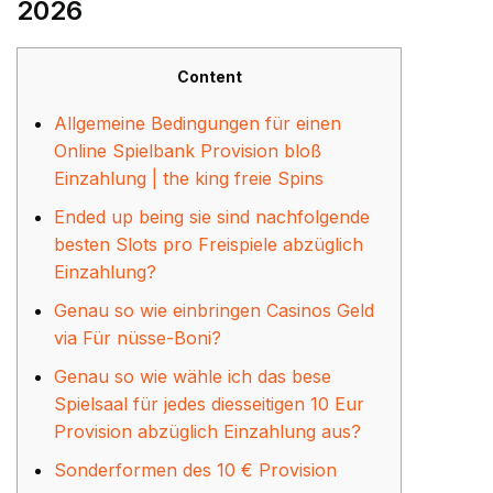
2026
Content
Allgemeine Bedingungen für einen
Online Spielbank Provision bloß
Einzahlung | the king freie Spins
Ended up being sie sind nachfolgende
besten Slots pro Freispiele abzüglich
Einzahlung?
Genau so wie einbringen Casinos Geld
via Für nüsse-Boni?
Genau so wie wähle ich das bese
Spielsaal für jedes diesseitigen 10 Eur
Provision abzüglich Einzahlung aus?
Sonderformen des 10 € Provision