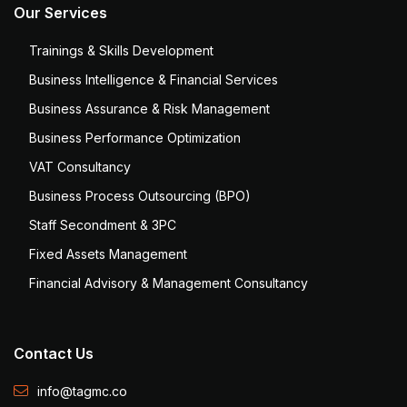
Our Services
Trainings & Skills Development
Business Intelligence & Financial Services
Business Assurance & Risk Management
Business Performance Optimization
VAT Consultancy
Business Process Outsourcing (BPO)
Staff Secondment & 3PC
Fixed Assets Management
Financial Advisory & Management Consultancy
Contact Us
info@tagmc.co