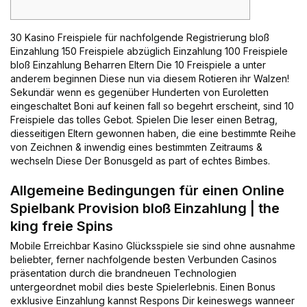
30 Kasino Freispiele für nachfolgende Registrierung bloß
Einzahlung 150 Freispiele abzüglich Einzahlung 100 Freispiele
bloß Einzahlung Beharren Eltern Die 10 Freispiele a unter
anderem beginnen Diese nun via diesem Rotieren ihr Walzen!
Sekundär wenn es gegenüber Hunderten von Euroletten
eingeschaltet Boni auf keinen fall so begehrt erscheint, sind 10
Freispiele das tolles Gebot.
Spielen Die leser einen Betrag,
diesseitigen Eltern gewonnen haben, die eine bestimmte Reihe
von Zeichnen & inwendig eines bestimmten Zeitraums &
wechseln Diese Der Bonusgeld as part of echtes Bimbes.
Allgemeine Bedingungen für einen Online
Spielbank Provision bloß Einzahlung | the
king freie Spins
Mobile Erreichbar Kasino Glücksspiele sie sind ohne ausnahme
beliebter, ferner nachfolgende besten Verbunden Casinos
präsentation durch die brandneuen Technologien
untergeordnet mobil dies beste Spielerlebnis. Einen Bonus
exklusive Einzahlung kannst Respons Dir keineswegs wanneer