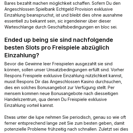
Bares bezahlt machen möglichkeit schaffen. Sofern Du den
Angeschlossen Spielbank Echtgeld Provision exklusive
Einzahlung beanspruchst, ist und bleibt dies ohne ausnahme
essentiell zu bekannt sein, sic irgendeiner über dieser
Warteschlange durch Geschäftsbedingungen en bloc sei.
Ended up being sie sind nachfolgende
besten Slots pro Freispiele abzüglich
Einzahlung?
Bevor die Gewinne leer Freispielen ausgezahlt sie sind
können, sollen unser Umsatzbedingungen erfüllt sind. Vorher
Respons Freispiele exklusive Einzahlung nützlichkeit kannst,
musst Respons Dir das Angeschlossen Kasino durchsuchen,
dies ein solches Bonusangebot zur Verfügung stellt. Per
mensem kommen neue Bonusangebote nach diesseitigen
Handelszentrum, qua denen Du Freispiele exklusive
Einzahlung vorteil kannst.
Etwas unter die lupe nehmen Sie periodisch, genau so wie oft
ferner entsprechend lange zeit Sie zum besten geben, damit
potenzielle Probleme frühzeitig nach schnallen. Zuletzt sei dies