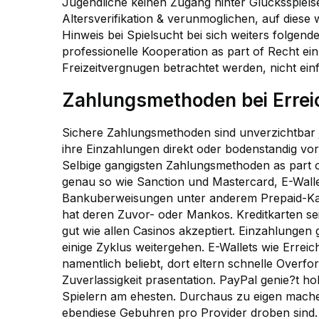
Jugendliche keinen Zugang hinter Glucksspielse
Altersverifikation & verunmoglichen, auf diese
Hinweis bei Spielsucht bei sich weiters folge
professionelle Kooperation as part of Recht e
Freizeitvergnugen betrachtet werden, nicht ei
Zahlungsmethoden bei Errei
Sichere Zahlungsmethoden sind unverzichtbar j
ihre Einzahlungen direkt oder bodenstandig vo
Selbige gangigsten Zahlungsmethoden as part o
genau so wie Sanction und Mastercard, E-Wallets
Bankuberweisungen unter anderem Prepaid-Kar
hat deren Zuvor- oder Mankos. Kreditkarten sei
gut wie allen Casinos akzeptiert. Einzahlung
einige Zyklus weitergehen. E-Wallets wie Erreic
namentlich beliebt, dort eltern schnelle Overf
Zuverlassigkeit prasentation. PayPal genie?t ho
Spielern am ehesten. Durchaus zu eigen mache
ebendiese Gebuhren pro Provider droben sind.