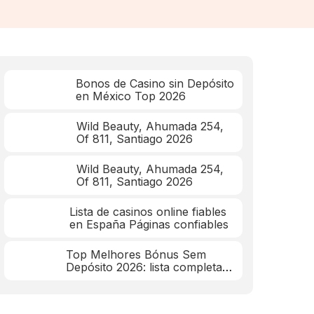
Bonos de Casino sin Depósito
en México Top 2026
Wild Beauty, Ahumada 254,
Of 811, Santiago 2026
Wild Beauty, Ahumada 254,
Of 811, Santiago 2026
Lista de casinos online fiables
en España Páginas confiables
Top Melhores Bónus Sem
Depósito 2026: lista completa
mar 2026