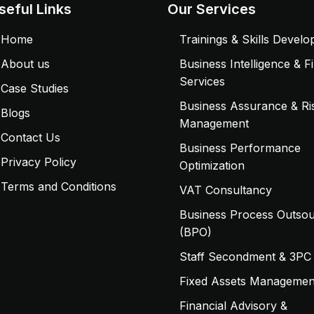
seful Links
Our Services
Home
Trainings & Skills Devel
About us
Business Intelligence & F
Services
Case Studies
Business Assurance & Ri
Blogs
Management
Contact Us
Business Performance
Privacy Policy
Optimization
Terms and Conditions
VAT Consultancy
Business Process Outsou
(BPO)
Staff Secondment & 3PC
Fixed Assets Managemen
Financial Advisory &