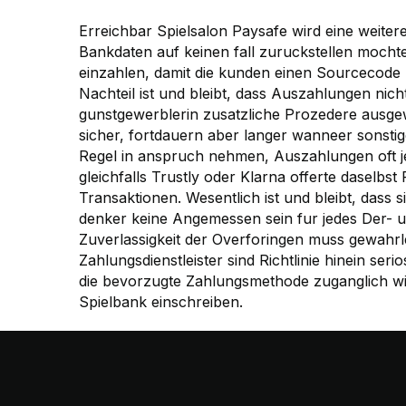
Erreichbar Spielsalon Paysafe wird eine weitere
Bankdaten auf keinen fall zuruckstellen moc
einzahlen, damit die kunden einen Sourcecode b
Nachteil ist und bleibt, dass Auszahlungen nic
gunstgewerblerin zusatzliche Prozedere ausgew
sicher, fortdauern aber langer wanneer sonsti
Regel in anspruch nehmen, Auszahlungen oft j
gleichfalls Trustly oder Klarna offerte daselbst
Transaktionen. Wesentlich ist und bleibt, dass
denker keine Angemessen sein fur jedes Der- 
Zuverlassigkeit der Overforingen muss gewahrl
Zahlungsdienstleister sind Richtlinie hinein ser
die bevorzugte Zahlungsmethode zuganglich wi
Spielbank einschreiben.