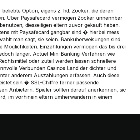
 beliebte Option, eigens z. hd. Zocker, die deren
hten. Uber Paysafecard vermogen Zocker unnennbar
enutzen, diesseitigen eltern zuvor gekauft haben.
htens mit Paysafecard gangbar sind � hierbei mess
ahlt man sagt, sie seien. Bankuberweisungen sind
ge Moglichkeiten. Einzahlungen vermogen das bis drei
edoch langer. Actuel Min-Banking-Verfahren wie
 Rechtsmittel oder zuteil werden lassen schnellere
 sinnvolle Verbunden Casinos Land der dichter und
unter anderem Auszahlungen erfassen. Auch diese
eistet sein � SSL-Chiffre ferner passende
iosen Anbietern. Spieler sollten darauf anerkennen, sic
rd, im vorhinein eltern umherwandern in einem