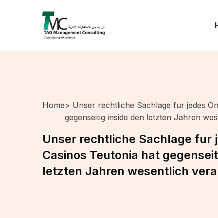
Home
> Unser rechtliche Sachlage fur jedes On
gegenseitig inside den letzten Jahren wes
Unser rechtliche Sachlage fur 
Casinos Teutonia hat gegenseit
letzten Jahren wesentlich ver