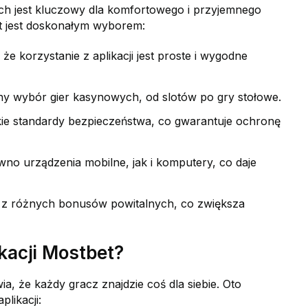
ych jest kluczowy dla komfortowego i przyjemnego
et jest doskonałym wyborem:
, że korzystanie z aplikacji jest proste i wygodne
y wybór gier kasynowych, od slotów po gry stołowe.
e standardy bezpieczeństwa, co gwarantuje ochronę
wno urządzenia mobilne, jak i komputery, co daje
z różnych bonusów powitalnych, co zwiększa
kacji Mostbet?
a, że każdy gracz znajdzie coś dla siebie. Oto
likacji: