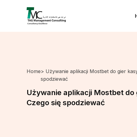
Home
> Używanie aplikacji Mostbet do gier ka
spodziewać
Używanie aplikacji Mostbet do
Czego się spodziewać