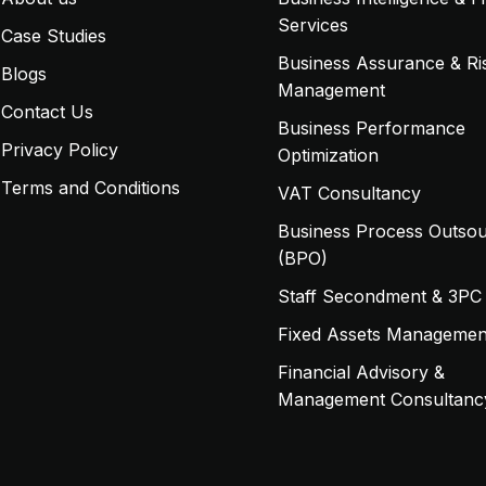
Services
Case Studies
Business Assurance & Ri
Blogs
Management
Contact Us
Business Performance
Privacy Policy
Optimization
Terms and Conditions
VAT Consultancy
Business Process Outsou
(BPO)
Staff Secondment & 3PC
Fixed Assets Managemen
Financial Advisory &
Management Consultanc