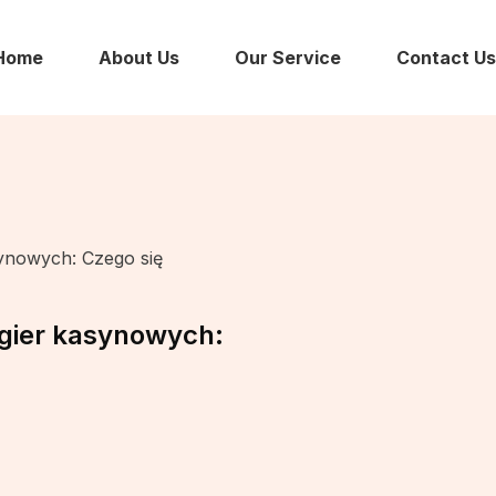
Home
About Us
Our Service
Contact Us
synowych: Czego się
 gier kasynowych: