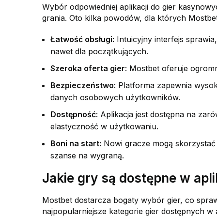
Wybór odpowiedniej aplikacji do gier kasynow
grania. Oto kilka powodów, dla których Mostb
Łatwość obsługi:
Intuicyjny interfejs sprawia
nawet dla początkujących.
Szeroka oferta gier:
Mostbet oferuje ogromn
Bezpieczeństwo:
Platforma zapewnia wysoki
danych osobowych użytkowników.
Dostępność:
Aplikacja jest dostępna na zaró
elastyczność w użytkowaniu.
Boni na start:
Nowi gracze mogą skorzystać 
szanse na wygraną.
Jakie gry są dostępne w apli
Mostbet dostarcza bogaty wybór gier, co sprawi
najpopularniejsze kategorie gier dostępnych w ap