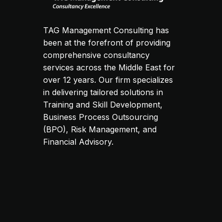
TAG Management Consulting has
been at the forefront of providing
comprehensive consultancy
services across the Middle East for
over 12 years. Our firm specializes
in delivering tailored solutions in
Training and Skill Development,
Business Process Outsourcing
(BPO), Risk Management, and
Financial Advisory.