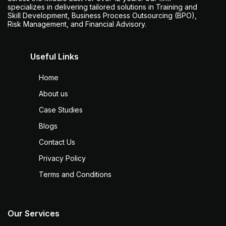
specializes in delivering tailored solutions in Training and
Skill Development, Business Process Outsourcing (BPO),
Risk Management, and Financial Advisory.
Useful Links
Home
About us
Case Studies
Blogs
Contact Us
Privacy Policy
Terms and Conditions
Our Services