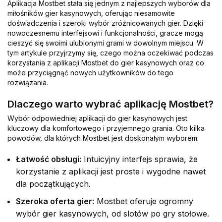
Aplikacja Mostbet stała się jednym z najlepszych wyborów dla
miłośników gier kasynowych, oferując niesamowite
doświadczenia i szeroki wybór zróżnicowanych gier. Dzięki
nowoczesnemu interfejsowi i funkcjonalności, gracze mogą
cieszyć się swoimi ulubionymi grami w dowolnym miejscu. W
tym artykule przyjrzymy się, czego można oczekiwać podczas
korzystania z aplikacji Mostbet do gier kasynowych oraz co
może przyciągnąć nowych użytkowników do tego
rozwiązania.
Dlaczego warto wybrać aplikację Mostbet?
Wybór odpowiedniej aplikacji do gier kasynowych jest
kluczowy dla komfortowego i przyjemnego grania. Oto kilka
powodów, dla których Mostbet jest doskonałym wyborem:
Łatwość obsługi:
Intuicyjny interfejs sprawia, że
korzystanie z aplikacji jest proste i wygodne nawet
dla początkujących.
Szeroka oferta gier:
Mostbet oferuje ogromny
wybór gier kasynowych, od slotów po gry stołowe.