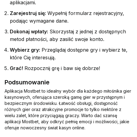
aplikacjami.
Zarejestruj się:
Wypełnij formularz rejestracyjny,
podając wymagane dane.
Dokonaj wpłaty:
Skorzystaj z jednej z dostępnych
metod płatności, aby zasilić swoje konto.
Wybierz gry:
Przeglądaj dostępne gry i wybierz te,
które Cię interesują.
Grać!
Rozpocznij grę i baw się dobrze!
Podsumowanie
Aplikacja Mostbet to idealny wybór dla każdego miłośnika gier
kasynowych, oferująca szeroką gamę gier w przystępnym i
bezpiecznym środowisku. Łatwość obsługi, dostępność
różnych gier oraz atrakcyjne promocje to tylko niektóre z
wielu zalet, które przyciągają graczy. Warto dać szansę
aplikacji Mostbet, aby odkryć pełnię emocji i możliwości, jakie
oferuje nowoczesny świat kasyn online.