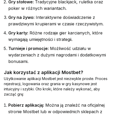
Gry stołowe:
Tradycyjne blackjack, ruletka oraz
poker w różnych wariantach.
Gry na żywo:
Interaktywne doświadczenie z
prawdziwymi krupierami w czasie rzeczywistym.
Gry karty:
Różne rodzaje gier karcianych, które
wymagają umiejętności i strategii.
Turnieje i promocje:
Możliwość udziału w
wydarzeniach z dużymi nagrodami i dodatkowymi
bonusami.
Jak korzystać z aplikacji Mostbet?
Użytkowanie aplikacji Mostbet jest niezwykle proste. Proces
rejestracji, logowania oraz grania w gry kasynowe jest
intuicyjny i szybki. Oto kroki, które należy wykonać, aby
zacząć grę:
Pobierz aplikację:
Można ją znaleźć na oficjalnej
stronie Mostbet lub w odpowiednich sklepach z