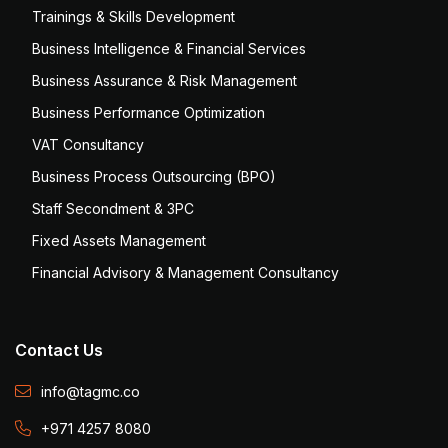
Trainings & Skills Development
Business Intelligence & Financial Services
Business Assurance & Risk Management
Business Performance Optimization
VAT Consultancy
Business Process Outsourcing (BPO)
Staff Secondment & 3PC
Fixed Assets Management
Financial Advisory & Management Consultancy
Contact Us
info@tagmc.co
+971 4257 8080