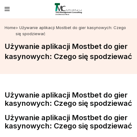
Home
> Używanie aplikacji Mostbet do gier kasynowych: Czego
się spodziewać
Używanie aplikacji Mostbet do gier
kasynowych: Czego się spodziewać
Używanie aplikacji Mostbet do gier
kasynowych: Czego się spodziewać
Używanie aplikacji Mostbet do gier
kasynowych: Czego się spodziewać