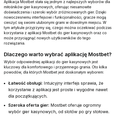
Aplikacja Mostbet stała się jednym z najlepszych wyborów dla
miłośników gier kasynowych, oferując niesamowite
doświadczenia i szeroki wybór zróżnicowanych gier. Dzięki
nowoczesnemu interfejsowi i funkcjonalności, gracze mogą
cieszyć się swoimi ulubionymi grami w dowolnym miejscu. W
tym artykule przyjrzymy się, czego można oczekiwać podczas
korzystania z aplikacji Mostbet do gier kasynowych oraz co
może przyciągnąć nowych użytkowników do tego
rozwiązania.
Dlaczego warto wybrać aplikację Mostbet?
Wybór odpowiedniej aplikacji do gier kasynowych jest
kluczowy dla komfortowego i przyjemnego grania. Oto kilka
powodów, dla których Mostbet jest doskonałym wyborem:
Łatwość obsługi:
Intuicyjny interfejs sprawia, że
korzystanie z aplikacji jest proste i wygodne nawet
dla początkujących.
Szeroka oferta gier:
Mostbet oferuje ogromny
wybór gier kasynowych, od slotów po gry stołowe.