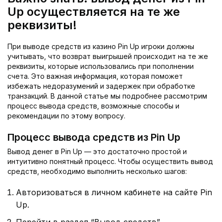
Up осуществляется на те же
реквизиты!
При выводе средств из казино Pin Up игроки должны
учитывать, что возврат выигрышей происходит на те же
реквизиты, которые использовались при пополнении
счета. Это важная информация, которая поможет
избежать недоразумений и задержек при обработке
транзакций. В данной статье мы подробнее рассмотрим
процесс вывода средств, возможные способы и
рекомендации по этому вопросу.
Процесс вывода средств из Pin Up
Вывод денег в Pin Up — это достаточно простой и
интуитивно понятный процесс. Чтобы осуществить вывод
средств, необходимо выполнить несколько шагов:
Авторизоваться в личном кабинете на сайте Pin
Up.