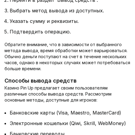
Перейти в раздел “Вывод средств”.
Выбрать метод вывода из доступных.
Указать сумму и реквизиты.
Подтвердить операцию.
Обратите внимание, что в зависимости от выбранного
метода вывода, время обработки может варьироваться.
Обычно деньги поступают на счет в течение нескольких
часов, однако в некоторых случаях может потребоваться
больше времени.
Способы вывода средств
Казино Pin Up предлагает своим пользователям
различные способы вывода средств. Рассмотрим
основные методы, доступные для игроков:
Банковские карты (Visa, Maestro, MasterCard)
Электронные кошельки (Qiwi, Skrill, WebMoney)
Банковские переводы