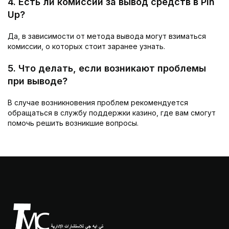
4. Есть ли комиссии за вывод средств в Pin
Up?
Да, в зависимости от метода вывода могут взиматься
комиссии, о которых стоит заранее узнать.
5. Что делать, если возникают проблемы
при выводе?
В случае возникновения проблем рекомендуется
обращаться в службу поддержки казино, где вам смогут
помочь решить возникшие вопросы.