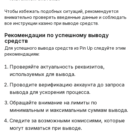
Чтобы избежать подобных ситуаций, рекомендуется
внимательно проверять введенные данные и соблюдать
все инструкции казино при выводе средств.
Рекомендации по успешному выводу
средств
Для успешного вывода средств из Pin Up следуйте этим
рекомендациям:
Проверяйте актуальность реквизитов,
используемых для вывода.
Проводите верификацию аккаунта до запроса
вывода для ускорения процесса.
Обращайте внимание на лимиты по
минимальным и максимальным суммам вывода.
Следите за возможными комиссиями, которые
могут взиматься при выводе.