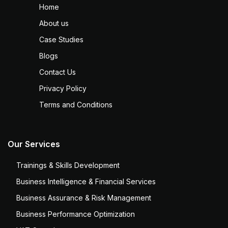
Home
About us
Case Studies
Blogs
Contact Us
Privacy Policy
Terms and Conditions
Our Services
Trainings & Skills Development
Business Intelligence & Financial Services
Business Assurance & Risk Management
Business Performance Optimization