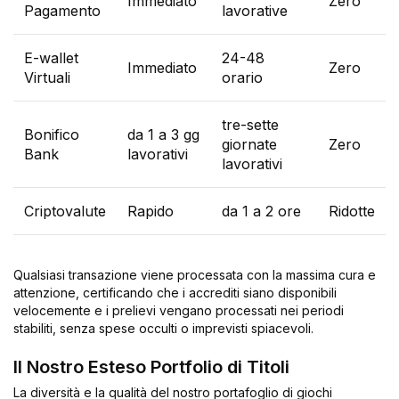
Immediato
Zero
Pagamento
lavorative
E-wallet
24-48
Immediato
Zero
Virtuali
orario
tre-sette
Bonifico
da 1 a 3 gg
giornate
Zero
Bank
lavorativi
lavorativi
Criptovalute
Rapido
da 1 a 2 ore
Ridotte
Qualsiasi transazione viene processata con la massima cura e
attenzione, certificando che i accrediti siano disponibili
velocemente e i prelievi vengano processati nei periodi
stabiliti, senza spese occulti o imprevisti spiacevoli.
Il Nostro Esteso Portfolio di Titoli
La diversità e la qualità del nostro portafoglio di giochi