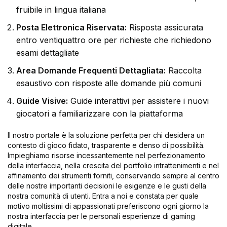
fruibile in lingua italiana
Posta Elettronica Riservata:
Risposta assicurata
entro ventiquattro ore per richieste che richiedono
esami dettagliate
Area Domande Frequenti Dettagliata:
Raccolta
esaustivo con risposte alle domande più comuni
Guide Visive:
Guide interattivi per assistere i nuovi
giocatori a familiarizzare con la piattaforma
Il nostro portale è la soluzione perfetta per chi desidera un
contesto di gioco fidato, trasparente e denso di possibilità.
Impieghiamo risorse incessantemente nel perfezionamento
della interfaccia, nella crescita del portfolio intrattenimenti e nel
affinamento dei strumenti forniti, conservando sempre al centro
delle nostre importanti decisioni le esigenze e le gusti della
nostra comunità di utenti. Entra a noi e constata per quale
motivo moltissimi di appassionati preferiscono ogni giorno la
nostra interfaccia per le personali esperienze di gaming
digitale.