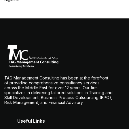
TAG Management Consulting has been at the forefront
of providing comprehensive consultancy services
across the Middle East for over 12 years. Our firm
specializes in delivering tailored solutions in Training and
Skill Development, Business Process Outsourcing (BPO),
Risk Management, and Financial Advisory.
Useful Links