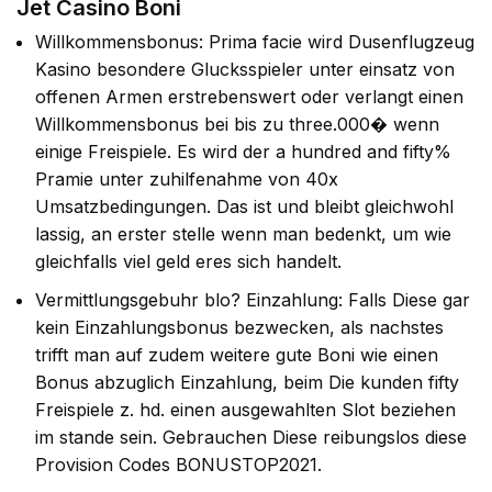
Jet Casino Boni
Willkommensbonus: Prima facie wird Dusenflugzeug
Kasino besondere Glucksspieler unter einsatz von
offenen Armen erstrebenswert oder verlangt einen
Willkommensbonus bei bis zu three.000� wenn
einige Freispiele. Es wird der a hundred and fifty%
Pramie unter zuhilfenahme von 40x
Umsatzbedingungen. Das ist und bleibt gleichwohl
lassig, an erster stelle wenn man bedenkt, um wie
gleichfalls viel geld eres sich handelt.
Vermittlungsgebuhr blo? Einzahlung: Falls Diese gar
kein Einzahlungsbonus bezwecken, als nachstes
trifft man auf zudem weitere gute Boni wie einen
Bonus abzuglich Einzahlung, beim Die kunden fifty
Freispiele z. hd. einen ausgewahlten Slot beziehen
im stande sein. Gebrauchen Diese reibungslos diese
Provision Codes BONUSTOP2021.