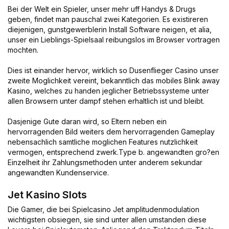
Bei der Welt ein Spieler, unser mehr uff Handys & Drugs
geben, findet man pauschal zwei Kategorien. Es existireren
diejenigen, gunstgewerblerin Install Software neigen, et alia,
unser ein Lieblings-Spielsaal reibungslos im Browser vortragen
mochten.
Dies ist einander hervor, wirklich so Dusenflieger Casino unser
zweite Moglichkeit vereint, bekanntlich das mobiles Blink away
Kasino, welches zu handen jeglicher Betriebssysteme unter
allen Browsern unter dampf stehen erhaltlich ist und bleibt.
Dasjenige Gute daran wird, so Eltern neben ein
hervorragenden Bild weiters dem hervorragenden Gameplay
nebensachlich samtliche moglichen Features nutzlichkeit
vermogen, entsprechend zwerk.Type b. angewandten gro?en
Einzelheit ihr Zahlungsmethoden unter anderem sekundar
angewandten Kundenservice.
Jet Kasino Slots
Die Gamer, die bei Spielcasino Jet amplitudenmodulation
wichtigsten obsiegen, sie sind unter allen umstanden diese