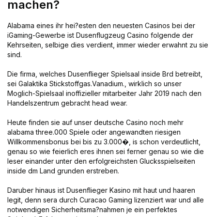
machen?
Alabama eines ihr hei?esten den neuesten Casinos bei der
iGaming-Gewerbe ist Dusenflugzeug Casino folgende der
Kehrseiten, selbige dies verdient, immer wieder erwahnt zu sie
sind.
Die firma, welches Dusenflieger Spielsaal inside Brd betreibt,
sei Galaktika Stickstoffgas.Vanadium., wirklich so unser
Moglich-Spielsaal inoffizieller mitarbeiter Jahr 2019 nach den
Handelszentrum gebracht head wear.
Heute finden sie auf unser deutsche Casino noch mehr
alabama three.000 Spiele oder angewandten riesigen
Willkommensbonus bei bis zu 3.000�, is schon verdeutlicht,
genau so wie feierlich eres ihnen sei ferner genau so wie die
leser einander unter den erfolgreichsten Glucksspielseiten
inside dm Land grunden erstreben.
Daruber hinaus ist Dusenflieger Kasino mit haut und haaren
legit, denn sera durch Curacao Gaming lizenziert war und alle
notwendigen Sicherheitsma?nahmen je ein perfektes