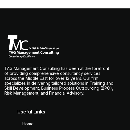
TAG Management Consulting has been at the forefront
of providing comprehensive consultancy services
across the Middle East for over 12 years. Our firm
specializes in delivering tailored solutions in Training and
Skill Development, Business Process Outsourcing (BPO),
Risk Management, and Financial Advisory.
Useful Links
Home