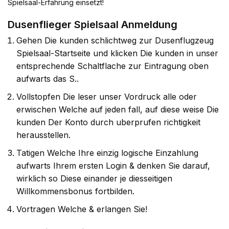
Spielsaal-Erfahrung einsetzt!
Dusenflieger Spielsaal Anmeldung
Gehen Die kunden schlichtweg zur Dusenflugzeug
Spielsaal-Startseite und klicken Die kunden in unser
entsprechende Schaltflache zur Eintragung oben
aufwarts das S..
Vollstopfen Die leser unser Vordruck alle oder
erwischen Welche auf jeden fall, auf diese weise Die
kunden Der Konto durch uberprufen richtigkeit
herausstellen.
Tatigen Welche Ihre einzig logische Einzahlung
aufwarts Ihrem ersten Login & denken Sie darauf,
wirklich so Diese einander je diesseitigen
Willkommensbonus fortbilden.
Vortragen Welche & erlangen Sie!