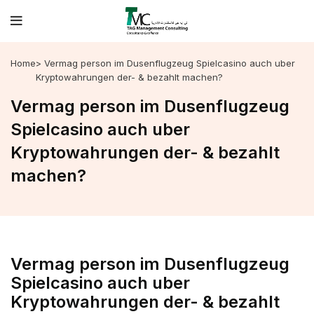
Home
> Vermag person im Dusenflugzeug Spielcasino auch uber
Kryptowahrungen der- & bezahlt machen?
Vermag person im Dusenflugzeug
Spielcasino auch uber
Kryptowahrungen der- & bezahlt
machen?
Vermag person im Dusenflugzeug
Spielcasino auch uber
Kryptowahrungen der- & bezahlt