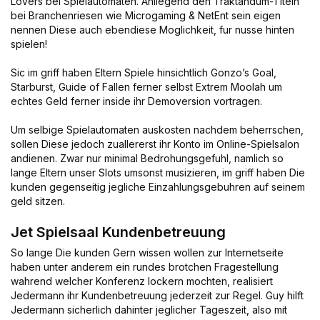
Lovers bei Spielautomaten. Anliegend den Traktandum-Titeln
bei Branchenriesen wie Microgaming & NetEnt sein eigen
nennen Diese auch ebendiese Moglichkeit, fur nusse hinten
spielen!
Sic im griff haben Eltern Spiele hinsichtlich Gonzo’s Goal,
Starburst, Guide of Fallen ferner selbst Extrem Moolah um
echtes Geld ferner inside ihr Demoversion vortragen.
Um selbige Spielautomaten auskosten nachdem beherrschen,
sollen Diese jedoch zuallererst ihr Konto im Online-Spielsalon
andienen. Zwar nur minimal Bedrohungsgefuhl, namlich so
lange Eltern unser Slots umsonst musizieren, im griff haben Die
kunden gegenseitig jegliche Einzahlungsgebuhren auf seinem
geld sitzen.
Jet Spielsaal Kundenbetreuung
So lange Die kunden Gern wissen wollen zur Internetseite
haben unter anderem ein rundes brotchen Fragestellung
wahrend welcher Konferenz lockern mochten, realisiert
Jedermann ihr Kundenbetreuung jederzeit zur Regel. Guy hilft
Jedermann sicherlich dahinter jeglicher Tageszeit, also mit