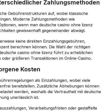
terschiedlicher Zahlungsmethoden
liche Gebührenstrukturen auf, wobei klassische
 bringen. Moderne Zahlungsmethoden wie
Optionen, wenn man deutsche casino ohne lizenz
lichkeiten gewissenhaft gegeneinander abwägt.
lerweise keine direkten Einzahlungsgebühren,
rozent berechnen können. Die Wahl der richtigen
eutsche casino ohne lizenz führt zu erheblichen
n oder größeren Transaktionen im Online-Casino.
orgene Kosten
ührenregelungen als Einzahlungen, wobei viele
nfrei bereitstellen. Zusätzliche Abhebungen können
lastet werden, weshalb die Vertrautheit mit deutsche
nung unerlässlich ist.
auszahlungen, Verarbeitungsfristen oder gestaffelte