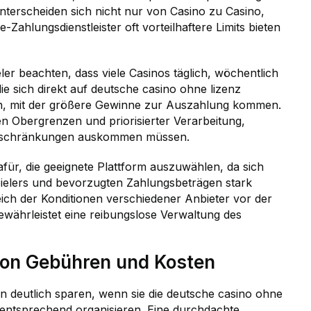
terscheiden sich nicht nur von Casino zu Casino,
Zahlungsdienstleister oft vorteilhaftere Limits bieten
ler beachten, dass viele Casinos täglich, wöchentlich
e sich direkt auf deutsche casino ohne lizenz
en, mit der größere Gewinne zur Auszahlung kommen.
n Obergrenzen und priorisierter Verarbeitung,
 Beschränkungen auskommen müssen.
dafür, die geeignete Plattform auszuwählen, da sich
pielers und bevorzugten Zahlungsbeträgen stark
ich der Konditionen verschiedener Anbieter vor der
währleistet eine reibungslose Verwaltung des
von Gebühren und Kosten
n deutlich sparen, wenn sie die deutsche casino ohne
mentsprechend organisieren. Eine durchdachte