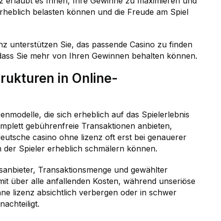
nz erlaubt es Ihnen, Ihre Gewinne zu maximieren und
rheblich belasten können und die Freude am Spiel
z unterstützen Sie, das passende Casino zu finden
odass Sie mehr von Ihren Gewinnen behalten können.
ukturen in Online-
nmodelle, die sich erheblich auf das Spielerlebnis
mplett gebührenfreie Transaktionen anbieten,
utsche casino ohne lizenz oft erst bei genauerer
der Spieler erheblich schmälern können.
gsanbieter, Transaktionsmenge und gewählter
 mit über alle anfallenden Kosten, während unseriöse
hne lizenz absichtlich verbergen oder in schwer
achteiligt.