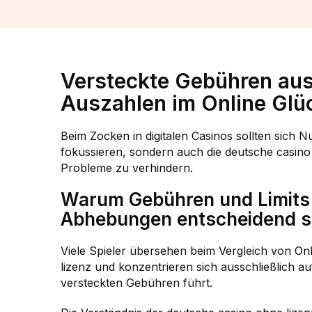
Versteckte Gebühren aus
Auszahlen im Online Glü
Beim Zocken in digitalen Casinos sollten sich N
fokussieren, sondern auch die deutsche casino
Probleme zu verhindern.
Warum Gebühren und Limits 
Abhebungen entscheidend s
Viele Spieler übersehen beim Vergleich von On
lizenz und konzentrieren sich ausschließlich 
versteckten Gebühren führt.