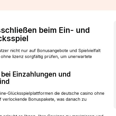
schließen beim Ein- und
cksspiel
utzer nicht nur auf Bonusangebote und Spielvielfalt
 ohne lizenz sorgfältig prüfen, um unerwartete
bei Einzahlungen und
ind
line-Glücksspielplattformen die deutsche casino ohne
auf verlockende Bonuspakete, was danach zu