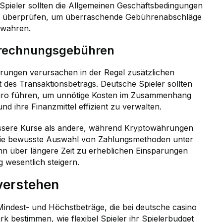
ieler sollten die Allgemeinen Geschäftsbedingungen
tig überprüfen, um überraschende Gebührenabschläge
ewahren.
rechnungsgebühren
ungen verursachen in der Regel zusätzlichen
es Transaktionsbetrags. Deutsche Spieler sollten
Euro führen, um unnötige Kosten im Zusammenhang
d ihre Finanzmittel effizient zu verwalten.
bessere Kurse als andere, während Kryptowährungen
. Die bewusste Auswahl von Zahlungsmethoden unter
nn über längere Zeit zu erheblichen Einsparungen
g wesentlich steigern.
verstehen
 Mindest- und Höchstbeträge, die bei deutsche casino
k bestimmen, wie flexibel Spieler ihr Spielerbudget