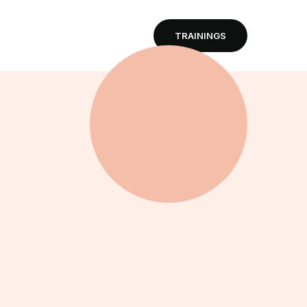
TRAININGS