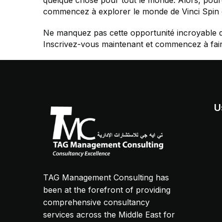
quelque chose pour tout le monde. Alors, pour
commencez à explorer le monde de Vinci Spin d
Ne manquez pas cette opportunité incroyable de
Inscrivez-vous maintenant et commencez à faire
U
TAG Management Consulting has
been at the forefront of providing
comprehensive consultancy
services across the Middle East for