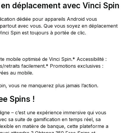
en déplacement avec Vinci Spin
plication dédiée pour appareils Android vous
u partout avec vous. Que vous soyez en déplacement
nci Spin est toujours à portée de clic.
 mobile optimisé de Vinci Spin.* Accessibilité :
/retraits facilement.* Promotions exclusives :
ées au mobile.
pin, vous ne manquerez plus jamais l’action.
ee Spins !
 ligne – c’est une expérience immersive qui vous
vec sa suite de gamification en temps réel, sa
lexible en matière de banque, cette plateforme a