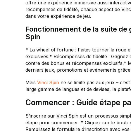
offre une expérience immersive aussi interacti
récompenses de fidélité, chaque aspect de Vinci
dans votre expérience de jeu.
Fonctionnement de la suite de 
Spin
* La wheel of fortune : Faites tourner la rou
exclusives.* Récompenses de fidélité : Gagnez 
contre des bonus et récompenses exclusifs.* Mi
derniers jeux, promotions et événements grâce 
Mais
Vinci Spin
ne se limite pas aux jeux – c’es
large gamme de langues et de devises, la plate
Commencer : Guide étape par 
S’inscrire sur Vinci Spin est un processus simpl
étape pour commencer :* Cliquez sur le bouton “
Remplissez le formulaire d’inscription avec vo