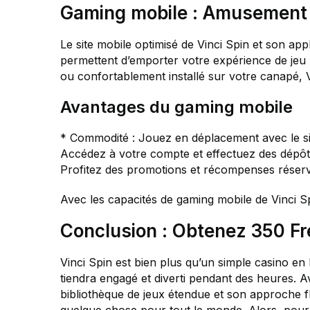
Gaming mobile : Amusement 
Le site mobile optimisé de Vinci Spin et son ap
permettent d’emporter votre expérience de je
ou confortablement installé sur votre canapé, Vi
Avantages du gaming mobile
* Commodité : Jouez en déplacement avec le site
Accédez à votre compte et effectuez des dépôts
Profitez des promotions et récompenses réserv
Avec les capacités de gaming mobile de Vinci S
Conclusion : Obtenez 350 Fr
Vinci Spin est bien plus qu’un simple casino en
tiendra engagé et diverti pendant des heures. A
bibliothèque de jeux étendue et son approche f