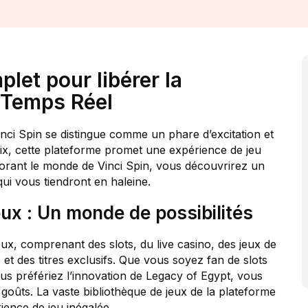
plet pour libérer la
 Temps Réel
nci Spin se distingue comme un phare d’excitation et
hoix, cette plateforme promet une expérience de jeu
plorant le monde de Vinci Spin, vous découvrirez un
ui vous tiendront en haleine.
eux : Un monde de possibilités
x, comprenant des slots, du live casino, des jeux de
 et des titres exclusifs. Que vous soyez fan de slots
 préfériez l’innovation de Legacy of Egypt, vous
oûts. La vaste bibliothèque de jeux de la plateforme
ence de jeu inégalée.