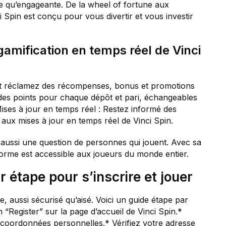
ve qu’engageante. De la wheel of fortune aux
 Spin est conçu pour vous divertir et vous investir
gamification en temps réel de Vinci
e et réclamez des récompenses, bonus et promotions
des points pour chaque dépôt et pari, échangeables
ses à jour en temps réel : Restez informé des
aux mises à jour en temps réel de Vinci Spin.
t aussi une question de personnes qui jouent. Avec sa
forme est accessible aux joueurs du monde entier.
étape pour s’inscrire et jouer
e, aussi sécurisé qu’aisé. Voici un guide étape par
Register” sur la page d’accueil de Vinci Spin.*
s coordonnées personnelles.* Vérifiez votre adresse