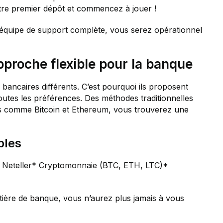
otre premier dépôt et commencez à jouer !
e équipe de support complète, vous serez opérationnel
pproche flexible pour la banque
ancaires différents. C’est pourquoi ils proposent
utes les préférences. Des méthodes traditionnelles
 comme Bitcoin et Ethereum, vous trouverez une
bles
l* Neteller* Cryptomonnaie (BTC, ETH, LTC)*
atière de banque, vous n’aurez plus jamais à vous